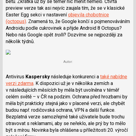
betu. Zkrátka už by se téměř nic měnit nemělo. Čtvrtá
i
preview verze tak asi nejvíc zaujala tím, že se v klasické
Easter Egg sekci v nastavení
objevila chobotnice
(octopus)
. Znamená to, že Google končí s pojmenováváním
Androidu podle cukrovinek a přijde Android 8 Octopus?
Nebo nás Google opět
trollí
? Dozvíme se nejpozději za
několik týdnů.
Autor:
Antivirus
Kaspersky
následuje konkurenci a
také nabídne
verzi zdarma
. K dispozici už je v několika zemích a
v následujících měsících by měla být uvolněna v téměř
celém světě – v ČR na podzim. Ochrana před hrozbami by
měla být prakticky stejná jako v placené verzi, ale chybět
budou např. rodičovská ochrana, VPN a další funkce.
Bezplatná verze samozřejmě také uživatele bude trochu
otravovat s reklamami, aby se neřeklo, ale prý by to mělo
být s mírou. Novinka byla ohlášena u příležitosti 20. výročí