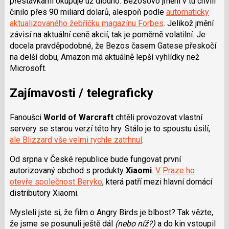
přestávkami okupuje už dlouho. Bezosovo jmění v tu chvíli
činilo přes 90 miliard dolarů, alespoň podle
automaticky
aktualizovaného žebříčku magazínu Forbes
. Jelikož jmění
závisí na aktuální ceně akcií, tak je poměrně volatilní. Je
docela pravděpodobné, že Bezos časem Gatese přeskočí
na delší dobu, Amazon má aktuálně lepší vyhlídky než
Microsoft.
Zajímavosti / telegraficky
Fanoušci
World of Warcraft
chtěli provozovat vlastní
servery se starou verzí této hry. Stálo je to spoustu úsilí,
ale Blizzard vše velmi rychle zatrhnul
.
Od srpna v České republice bude fungovat první
autorizovaný obchod s produkty
Xiaomi
.
V Praze ho
otevře společnost Beryko
, která patří mezi hlavní domácí
distributory Xiaomi.
Mysleli jste si, že film o Angry Birds je blbost? Tak vězte,
že jsme se posunuli ještě dál
(nebo níž?)
a do kin vstoupil