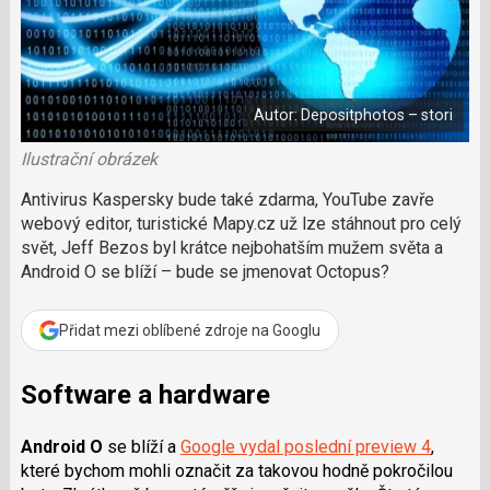
a
a
m
F
s
č
a
í
c
l
t
e
i
á
b
X
n
o
Autor: Depositphotos – stori
o
e
k
k
u
Ilustrační obrázek
?
P
Antivirus Kaspersky bude také zdarma, YouTube zavře
o
webový editor, turistické Mapy.cz už lze stáhnout pro celý
d
svět, Jeff Bezos byl krátce nejbohatším mužem světa a
p
Android O se blíží – bude se jmenovat Octopus?
o
ř
t
Přidat mezi oblíbené zdroje na Googlu
e
r
e
Software a hardware
d
a
Android O
se blíží a
Google vydal poslední preview 4
,
k
které bychom mohli označit za takovou hodně pokročilou
c