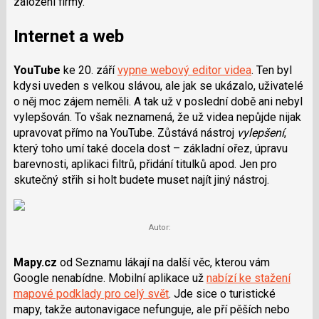
založení firmy.
Internet a web
YouTube
ke 20. září
vypne webový editor videa
. Ten byl
kdysi uveden s velkou slávou, ale jak se ukázalo, uživatelé
o něj moc zájem neměli. A tak už v poslední době ani nebyl
vylepšován. To však neznamená, že už videa nepůjde nijak
upravovat přímo na YouTube. Zůstává nástroj
vylepšení
,
který toho umí také docela dost – základní ořez, úpravu
barevnosti, aplikaci filtrů, přidání titulků apod. Jen pro
skutečný střih si holt budete muset najít jiný nástroj.
Autor:
Mapy.cz
od Seznamu lákají na další věc, kterou vám
Google nenabídne. Mobilní aplikace už
nabízí ke stažení
mapové podklady pro celý svět
. Jde sice o turistické
mapy, takže autonavigace nefunguje, ale pří pěších nebo