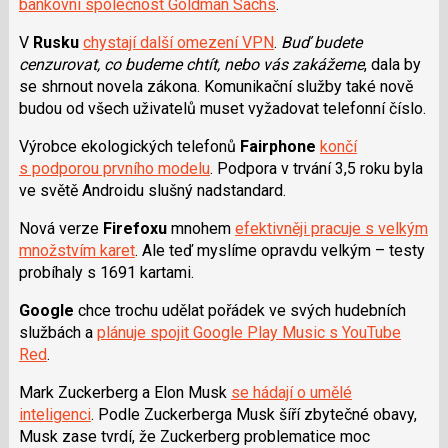
bankovní společnost Goldman Sachs
.
V
Rusku
chystají další omezení VPN
.
Buď budete
cenzurovat, co budeme chtít, nebo vás zakážeme
, dala by
se shrnout novela zákona. Komunikační služby také nově
budou od všech uživatelů muset vyžadovat telefonní číslo.
Výrobce ekologických telefonů
Fairphone
končí
s podporou prvního modelu
. Podpora v trvání 3,5 roku byla
ve světě Androidu slušný nadstandard.
Nová verze
Firefoxu
mnohem
efektivněji pracuje s velkým
množstvím karet
. Ale teď myslíme opravdu velkým – testy
probíhaly s 1691 kartami.
Google
chce trochu udělat pořádek ve svých hudebních
službách a
plánuje spojit Google Play Music s YouTube
Red
.
Mark Zuckerberg a Elon Musk
se hádají o umělé
inteligenci
. Podle Zuckerberga Musk šíří zbytečné obavy,
Musk zase tvrdí, že Zuckerberg problematice moc