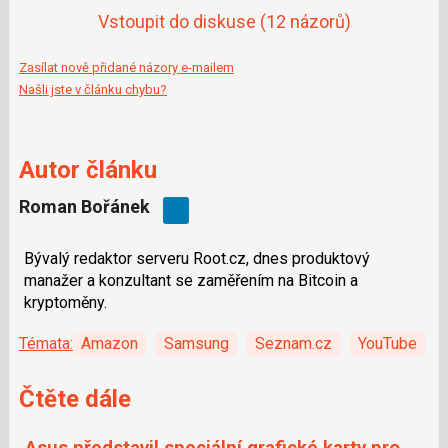
Vstoupit do diskuse
(12 názorů)
Zasílat nově přidané názory e-mailem
Našli jste v článku chybu?
Autor článku
Roman Bořánek
Bývalý redaktor serveru Root.cz, dnes produktový
manažer a konzultant se zaměřením na Bitcoin a
kryptoměny.
Témata:
Amazon
Samsung
Seznam.cz
YouTube
Čtěte dále
Asus představil speciální grafické karty pro