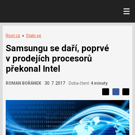
Root.cz
»
Stalo se
Samsungu se daří, poprvé
v prodejích procesorů
překonal Intel
ROMAN BOŘÁNEK
30. 7. 2017
Doba čtení:
4 minuty
L
S
S
í
S
d
d
d
b
í
í
í
í
l
l
e
s
e
l
j
j
e
t
e
t
v
e
e
t
n
á
n