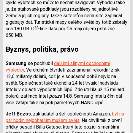
cyklo výletech se můžete nechat navigovat. Výhodou také
je, že stahované podklady jsou rozděleny na jednotlivé
země a jejich regiony, takže si telefon nemusíte zaplácat
gigabajty dat. Turistické mapy celého světa by totiž zabraly
cca 180 GB. Off-line data pro ČR mají objem přibližně
650 MB.
Byznys, politika, právo
Samsung
se pochlubil
dalšími silnými obchodními
výsledky
. Ve druhém čtvrtletí zaznamenal rekordní zisk
12,6 miliardy dolarů, což je v současné době nejvíc na
světě. Společnost také ukončila 24 let trvající nadvládu
Intelu v oblasti výpočetních čipů. Zde utržila už 15 miliard
dolarů, zatímco Intel
pouze
14,8. Samsung Intelu čím dál
více zatápí také na poli paměťových NAND čipů.
Jeff Bezos
, zakladatel a šéf společnosti Amazon,
byl na
pár hodin nejbohatším mužem světa
. Na chvíli tak z první
příčky sesadil Billa Gatese, který tuto pozici s menšími