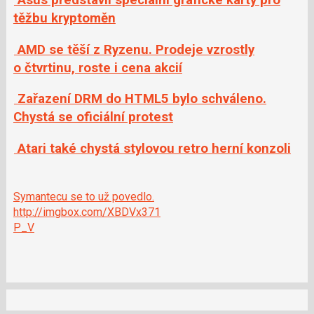
těžbu kryptoměn
AMD se těší z Ryzenu. Prodeje vzrostly
o čtvrtinu, roste i cena akcií
Zařazení DRM do HTML5 bylo schváleno.
Chystá se oficiální protest
Atari také chystá stylovou retro herní konzoli
Symantecu se to už povedlo.
http://imgbox.com/XBDVx371
P_V