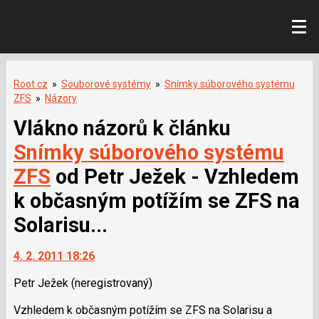
Root.cz
»
Souborové systémy
»
Snímky súborového systému
ZFS
»
Názory
Vlákno názorů k článku
Snímky súborového systému
ZFS
od Petr Ježek - Vzhledem
k občasným potížím se ZFS na
Solarisu...
4. 2. 2011 18:26
Petr Ježek
(neregistrovaný)
Vzhledem k občasným potížím se ZFS na Solarisu a