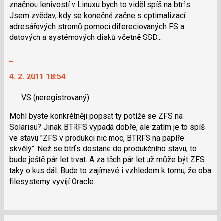
značnou lenivostí v Linuxu bych to viděl spíš na btrfs.
Jsem zvědav, kdy se konečně začne s optimalizací
adresářových stromů pomocí difereciovaných FS a
datových a systémových disků včetně SSD...
Skok
na
4. 2. 2011 18:54
další
nový
VS
(neregistrovaný)
názor.
K
Mohl byste konkrétněji popsat ty potíže se ZFS na
navigaci
Solarisu? Jinak BTRFS vypadá dobře, ale zatím je to spíš
lze
ve stavu "ZFS v produkci nic moc, BTRFS na papíře
použít
skvělý". Než se btrfs dostane do produkčního stavu, to
i
bude ještě pár let trvat. A za těch pár let už může být ZFS
klávesy
taky o kus dál. Bude to zajímavé i vzhledem k tomu, že oba
N
filesystemy vyvíjí Oracle.
pro
následující
a
P