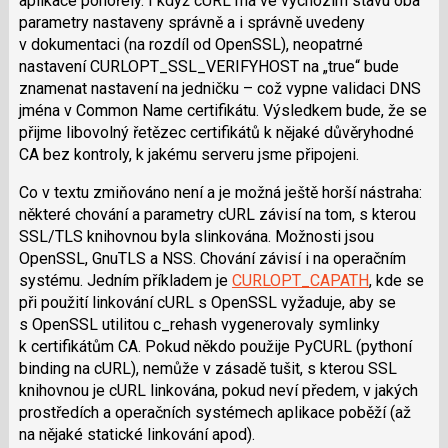
aplikace pohořely. I když cURL má ve výchozím stavu oba
parametry nastaveny správně a i správně uvedeny
v dokumentaci (na rozdíl od OpenSSL), neopatrné
nastavení CURLOPT_SSL_VERIFYHOST na „true“ bude
znamenat nastavení na jedničku – což vypne validaci DNS
jména v Common Name certifikátu. Výsledkem bude, že se
přijme libovolný řetězec certifikátů k nějaké důvěryhodné
CA bez kontroly, k jakému serveru jsme připojeni.
Co v textu zmiňováno není a je možná ještě horší nástraha:
některé chování a parametry cURL závisí na tom, s kterou
SSL/TLS knihovnou byla slinkována. Možnosti jsou
OpenSSL, GnuTLS a NSS. Chování závisí i na operačním
systému. Jedním příkladem je
CURLOPT_CAPATH
, kde se
při použití linkování cURL s OpenSSL vyžaduje, aby se
s OpenSSL utilitou c_rehash vygenerovaly symlinky
k certifikátům CA. Pokud někdo použije PyCURL (pythoní
binding na cURL), nemůže v zásadě tušit, s kterou SSL
knihovnou je cURL linkována, pokud neví předem, v jakých
prostředích a operačních systémech aplikace poběží (až
na nějaké statické linkování apod).