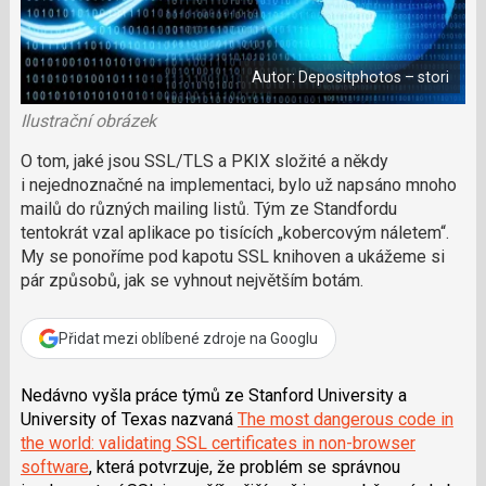
a
í
c
l
t
e
i
á
b
X
n
o
Autor: Depositphotos – stori
o
e
k
k
u
Ilustrační obrázek
?
P
O tom, jaké jsou SSL/TLS a PKIX složité a někdy
o
i nejednoznačné na implementaci, bylo už napsáno mnoho
d
mailů do různých mailing listů. Tým ze Standfordu
p
tentokrát vzal aplikace po tisících „kobercovým náletem“.
o
My se ponoříme pod kapotu SSL knihoven a ukážeme si
ř
pár způsobů, jak se vyhnout největším botám.
t
e
r
Přidat mezi oblíbené zdroje na Googlu
e
d
a
Nedávno vyšla práce týmů ze Stanford University a
k
University of Texas nazvaná
The most dangerous code in
c
the world: validating SSL certificates in non-browser
i
software
, která potvrzuje, že problém se správnou