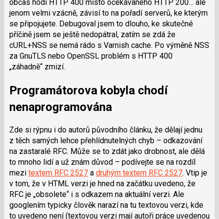
občas hodí HTTP 400 místo očekávaného HTTP 200… ale
jenom velmi vzácně, závisí to na pořadí serverů, ke kterým
se připojujete. Debugoval jsem to dlouho, ke skutečné
příčině jsem se ještě nedopátral, zatím se zdá že
cURL+NSS se nemá rádo s Varnish cache. Po výměně NSS
za GnuTLS nebo OpenSSL problém s HTTP 400
„záhadně“ zmizí.
Programátorova kobyla chodí
nenaprogramována
Zde si rýpnu i do autorů původního článku, že dělají jednu
z těch samých lehce přehlídnutelných chyb – odkazování
na zastaralé RFC. Může se to zdát jako drobnost, ale dělá
to mnoho lidí a už znám důvod – podívejte se na rozdíl
mezi
textem RFC 2527
a
druhým textem RFC 2527
. Vtip je
v tom, že v HTML verzi je hned na začátku uvedeno, že
RFC je „obsolete“ i s odkazem na aktuální verzi. Ale
googlením typicky člověk narazí na tu textovou verzi, kde
to uvedeno není (textovou verzi mají autoři práce uvedenou