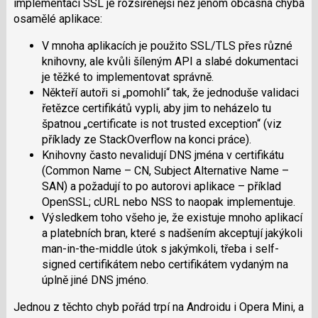
implementací SSL je rozšířenější než jenom občasná chyba
osamělé aplikace:
V mnoha aplikacích je použito SSL/TLS přes různé
knihovny, ale kvůli šíleným API a slabé dokumentaci
je těžké to implementovat správně.
Někteří autoři si „pomohli“ tak, že jednoduše validaci
řetězce certifikátů vypli, aby jim to neházelo tu
špatnou „certificate is not trusted exception“ (viz
příklady ze StackOverflow na konci práce).
Knihovny často nevalidují DNS jména v certifikátu
(Common Name – CN, Subject Alternative Name –
SAN) a požadují to po autorovi aplikace – příklad
OpenSSL; cURL nebo NSS to naopak implementuje.
Výsledkem toho všeho je, že existuje mnoho aplikací
a platebních bran, které s nadšením akceptují jakýkoli
man-in-the-middle útok s jakýmkoli, třeba i self-
signed certifikátem nebo certifikátem vydaným na
úplně jiné DNS jméno.
Jednou z těchto chyb pořád trpí na Androidu i Opera Mini, a