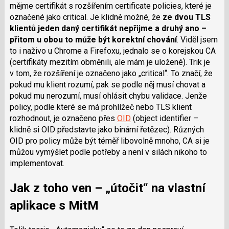
mějme certifikát s rozšířením certificate policies, které je
označené jako critical. Je klidně možné, že
ze dvou TLS
klientů jeden daný certifikát nepřijme a druhý ano –
přitom u obou to může být korektní chování
. Viděl jsem
to i naživo u Chrome a Firefoxu, jednalo se o korejskou CA
(certifikáty mezitím obměnili, ale mám je uložené). Trik je
v tom, že rozšíření je označeno jako „critical“. To značí, že
pokud mu klient rozumí, pak se podle něj musí chovat a
pokud mu nerozumí, musí ohlásit chybu validace. Jenže
policy, podle které se má prohlížeč nebo TLS klient
rozhodnout, je označeno přes
OID
(object identifier –
klidně si OID představte jako binární řetězec). Různých
OID pro policy může být téměř libovolně mnoho, CA si je
můžou vymýšlet podle potřeby a není v silách nikoho to
implementovat.
Jak z toho ven – „útočit“ na vlastní
aplikace s MitM