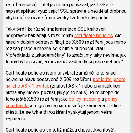
i v referencích). Chtěl jsem tím poukázat, jak těžké je
napsat aplikaci využívající SSL správně a neudělat drobnou
chybu, ať už různé frameworky tvrdí cokoliv jiného.
Taky tvrdí, že různé implementace SSL knihoven
nesprávně nakládají s rozšířením
certificate policies
. Ale
hned v dalším odstavci říkají, že X.509 rozšíření jsou mimo
rozsah práce a možná se k nim v budoucnu vrátí.
V předkladu z „akademičtiny“ to značí „my taky nevíme, jak
to má být správně, a možná už žádná další práce nebude“.
Certificate policies jsem si vybral záměrně, je to snad
nejvíc na hlavu postavené X.509 rozšíření,
pohleďte jenom
na jeho ASN.1 syntax
(znalost ASN.1 nebo gramatik není
nutná aby člověk poznal, jaký je to hnus). Přimíchejte do
toho ještě X.509 rozšíření jako
policy mapping
a
policy
constraints
a migréna na pár měsíců je zaručena. Jediné
štěstí, že se tyhle tři rozšíření vyskytují jenom velmi
výjimečně.
Certificate policies se totiž můžou chovat „kvantově“: