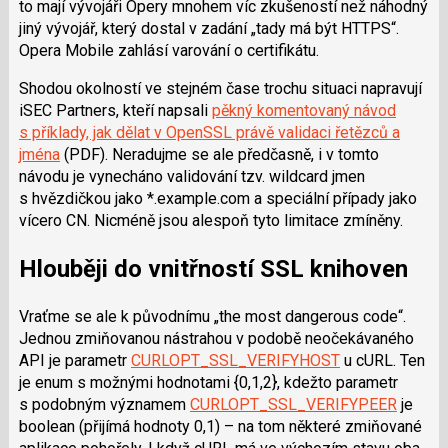
to mají vývojáři Opery mnohem víc zkušeností než náhodný
jiný vývojář, který dostal v zadání „tady má být HTTPS“.
Opera Mobile zahlásí varování o certifikátu.
Shodou okolností ve stejném čase trochu situaci napravují
iSEC Partners, kteří napsali
pěkný komentovaný návod
s příklady, jak dělat v OpenSSL právě validaci řetězců a
jména
(PDF). Neradujme se ale předčasně, i v tomto
návodu je vynecháno validování tzv. wildcard jmen
s hvězdičkou jako *.example.com a speciální případy jako
vícero CN. Nicméně jsou alespoň tyto limitace zmíněny.
Hlouběji do vnitřností SSL knihoven
Vraťme se ale k původnímu „the most dangerous code“.
Jednou zmiňovanou nástrahou v podobě neočekávaného
API je parametr
CURLOPT_SSL_VERIFYHOST
u cURL. Ten
je enum s možnými hodnotami {0,1,2}, kdežto parametr
s podobným významem
CURLOPT_SSL_VERIFYPEER
je
boolean (přijímá hodnoty 0,1) – na tom některé zmiňované