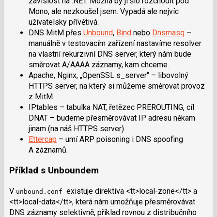
závislost na .NET. Možná by ji šlo rozchodit pod
Mono, ale nezkoušel jsem. Vypadá ale nejvíc
uživatelsky přívětivá.
DNS MitM přes
Unbound
,
Bind
nebo
Dnsmasq
–
manuálně v testovacím zařízení nastavíme resolver
na vlastní rekurzivní DNS server, který nám bude
směrovat A/AAAA záznamy, kam chceme.
Apache, Nginx, „OpenSSL s_server“ – libovolný
HTTPS server, na který si můžeme směrovat provoz
z MitM.
IPtables – tabulka NAT, řetězec PREROUTING, cíl
DNAT – budeme přesměrovávat IP adresu někam
jinam (na náš HTTPS server).
Ettercap
– umí ARP poisoning i DNS spoofing
A záznamů.
Příklad s Unboundem
V
existuje direktiva <tt>local-zone</tt> a
unbound.conf
<tt>local-data</tt>, která nám umožňuje přesměrovávat
DNS záznamy selektivně, příklad rovnou z distribučního