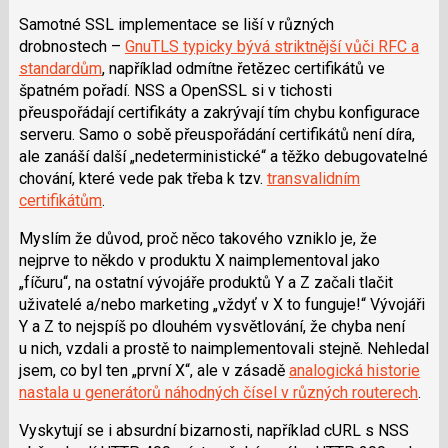
Samotné SSL implementace se liší v různých
drobnostech –
GnuTLS typicky bývá striktnější vůči RFC a
standardům
, například odmítne řetězec certifikátů ve
špatném pořadí. NSS a OpenSSL si v tichosti
přeuspořádají certifikáty a zakrývají tím chybu konfigurace
serveru. Samo o sobě přeuspořádání certifikátů není díra,
ale zanáší další „nedeterministické“ a těžko debugovatelné
chování, které vede pak třeba k tzv.
transvalidním
certifikátům
.
Myslím že důvod, proč něco takového vzniklo je, že
nejprve to někdo v produktu X naimplementoval jako
„fíčuru“, na ostatní vývojáře produktů Y a Z začali tlačit
uživatelé a/nebo marketing „vždyť v X to funguje!“ Vývojáři
Y a Z to nejspíš po dlouhém vysvětlování, že chyba není
u nich, vzdali a prostě to naimplementovali stejně. Nehledal
jsem, co byl ten „první X“, ale v zásadě
analogická historie
nastala u generátorů náhodných čísel v různých routerech
.
Vyskytují se i absurdní bizarnosti, například cURL s NSS