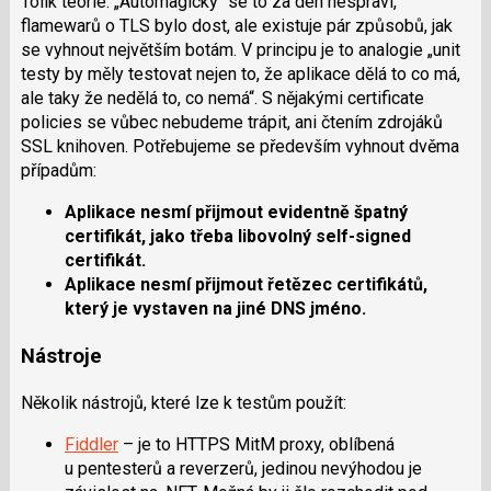
Tolik teorie. „Automagicky“ se to za den nespraví,
flamewarů o TLS bylo dost, ale existuje pár způsobů, jak
se vyhnout největším botám. V principu je to analogie „unit
testy by měly testovat nejen to, že aplikace dělá to co má,
ale taky že nedělá to, co nemá“. S nějakými certificate
policies se vůbec nebudeme trápit, ani čtením zdrojáků
SSL knihoven. Potřebujeme se především vyhnout dvěma
případům:
Aplikace nesmí přijmout evidentně špatný
certifikát, jako třeba libovolný self-signed
certifikát.
Aplikace nesmí přijmout řetězec certifikátů,
který je vystaven na jiné DNS jméno.
Nástroje
Několik nástrojů, které lze k testům použít:
Fiddler
– je to HTTPS MitM proxy, oblíbená
u pentesterů a reverzerů, jedinou nevýhodou je