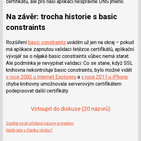
certifikátů, ale pro naši aplikaci nesprávné DNS jméno.
Na závěr: trocha historie s basic
constraints
Rozšíření
basic constraints
uvádím už jen na okraj – pokud
má aplikace zapnutou validaci řetězce certifikátů, aplikační
vývojář se o nějaké basic constraints vůbec nemá starat.
Ale podmínka je nevypínat validaci. Co se stane, když SSL
knihovna nekontroluje basic constraints, bylo možné vidět
v roce 2002 u Internet Exploreru
a
v roce 2011 u iPhone
:
chyba knihovny umožnovala serverovým certifikátem
podepisovat další certifikáty.
Vstoupit do diskuse
(20 názorů)
Zasílat nově přidané názory e-mailem
Našli jste v článku chybu?