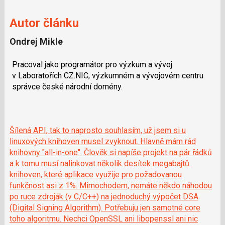
Autor článku
Ondrej Mikle
Pracoval jako programátor pro výzkum a vývoj
v Laboratořích CZ.NIC, výzkumném a vývojovém centru
správce české národní domény.
Šílená API, tak to naprosto souhlasím, už jsem si u
linuxových knihoven musel zvyknout. Hlavně mám rád
knihovny "all-in-one". Člověk si napíše projekt na pár řádků
a k tomu musí nalinkovat několik desítek megabajtů
knihoven, které aplikace využije pro požadovanou
funkčnost asi z 1%. Mimochodem, nemáte někdo náhodou
po ruce zdroják (v C/C++) na jednoduchý výpočet DSA
(Digital Signing Algorithm). Potřebuju jen samotné core
toho algoritmu. Nechci OpenSSL ani libopenssl ani nic