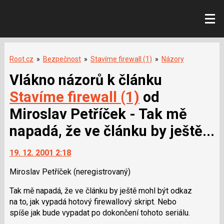
Root.cz
»
Bezpečnost
»
Stavíme firewall (1)
»
Názory
Vlákno názorů k článku
Stavíme firewall (1)
od
Miroslav Petříček - Tak mě
napadá, že ve článku by ještě...
19. 12. 2001 2:18
Miroslav Petříček
(neregistrovaný)
Tak mě napadá, že ve článku by ještě mohl být odkaz
na to, jak vypadá hotový firewallový skript. Nebo
spíše jak bude vypadat po dokončení tohoto seriálu.