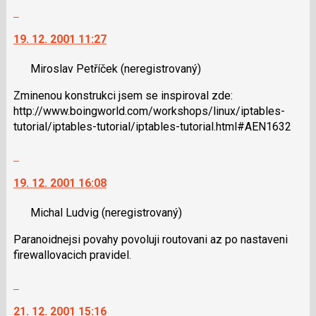
následující
Skok
a
na
P
19. 12. 2001 11:27
další
pro
nový
předchozí
Miroslav Petříček
(neregistrovaný)
názor.
nový
K
Zminenou konstrukci jsem se inspiroval zde:
názor
navigaci
http://www.boingworld.com/workshops/linux/iptables-
lze
tutorial/iptables-tutorial/iptables-tutorial.html#AEN1632
použít
i
Skok
klávesy
na
N
19. 12. 2001 16:08
další
pro
nový
následující
Michal Ludvig
(neregistrovaný)
názor.
a
K
Paranoidnejsi povahy povoluji routovani az po nastaveni
P
navigaci
firewallovacich pravidel.
pro
lze
předchozí
použít
Skok
nový
i
na
názor
klávesy
21. 12. 2001 15:16
další