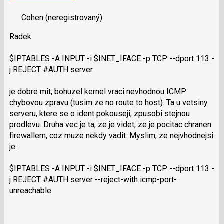
N
nový
pro
Cohen
(neregistrovaný)
názor.
následující
K
Radek
a
navigaci
P
lze
$IPTABLES -A INPUT -i $INET_IFACE -p TCP --dport 113 -
pro
použít
j REJECT #AUTH server
předchozí
i
nový
klávesy
je dobre mit, bohuzel kernel vraci nevhodnou ICMP
názor
N
chybovou zpravu (tusim ze no route to host). Ta u vetsiny
pro
serveru, ktere se o ident pokouseji, zpusobi stejnou
následující
prodlevu. Druha vec je ta, ze je videt, ze je pocitac chranen
a
firewallem, coz muze nekdy vadit. Myslim, ze nejvhodnejsi
P
je:
pro
předchozí
$IPTABLES -A INPUT -i $INET_IFACE -p TCP --dport 113 -
nový
j REJECT #AUTH server --reject-with icmp-port-
názor
unreachable
Skok