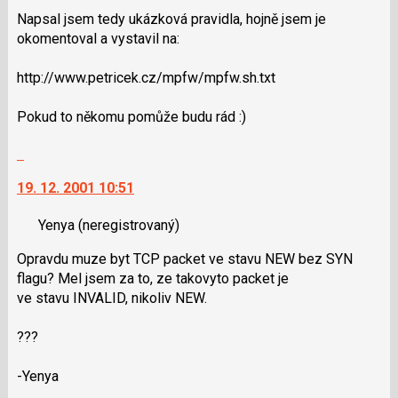
Napsal jsem tedy ukázková pravidla, hojně jsem je
okomentoval a vystavil na:
http://www.petricek.cz/mpfw/mpfw.sh.txt
Pokud to někomu pomůže budu rád :)
Skok
na
19. 12. 2001 10:51
další
nový
Yenya
(neregistrovaný)
názor.
K
Opravdu muze byt TCP packet ve stavu NEW bez SYN
navigaci
flagu? Mel jsem za to, ze takovyto packet je
lze
ve stavu INVALID, nikoliv NEW.
použít
i
???
klávesy
N
-Yenya
pro