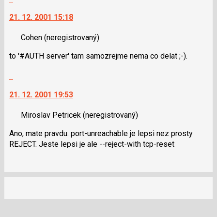
na
21. 12. 2001 15:18
další
nový
Cohen
(neregistrovaný)
názor.
K
to '#AUTH server' tam samozrejme nema co delat ;-).
navigaci
lze
Skok
použít
na
i
21. 12. 2001 19:53
další
klávesy
nový
N
Miroslav Petricek
(neregistrovaný)
názor.
pro
K
Ano, mate pravdu. port-unreachable je lepsi nez prosty
následující
navigaci
REJECT. Jeste lepsi je ale --reject-with tcp-reset
a
lze
P
použít
pro
i
předchozí
klávesy
nový
N
názor
pro
následující