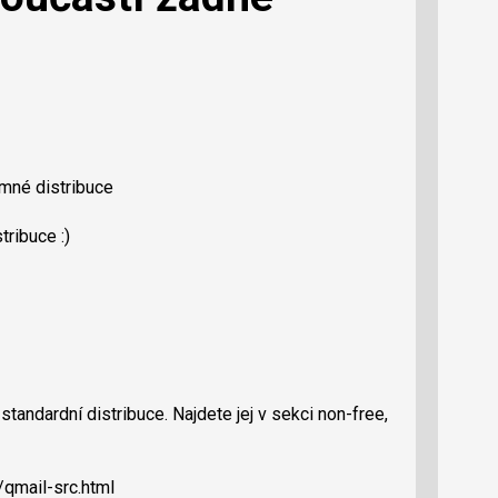
amné distribuce
ribuce :)
andardní distribuce. Najdete jej v sekci non-free,
/qmail-src.html