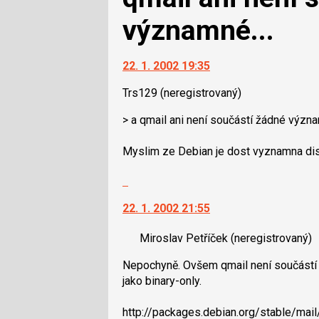
významné...
22. 1. 2002 19:35
Trs129
(neregistrovaný)
> a qmail ani není součástí žádné význ
Myslim ze Debian je dost vyznamna dist
Skok
na
22. 1. 2002 21:55
další
nový
Miroslav Petříček
(neregistrovaný)
názor.
K
Nepochyně. Ovšem qmail není součástí st
navigaci
jako binary-only.
lze
použít
http://packages.debian.org/stable/mail
i