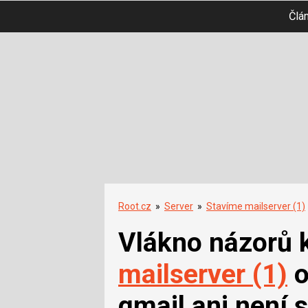
Člá
Root.cz
»
Server
»
Stavíme mailserver (1)
Vlákno názorů 
mailserver (1)
o
qmail ani není 