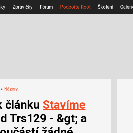
nky
Zprávičky
Fórum
Podpořte Root
Školení
Galeri
»
Názory
k článku
Stavíme
d Trs129 - &gt; a
součástí žádné