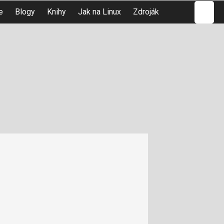
Hledat
e
Blogy
Knihy
Jak na Linux
Zdroják