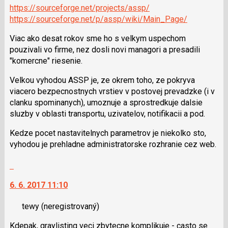
i
https://sourceforge.net/projects/assp/
klávesy
https://sourceforge.net/p/assp/wiki/Main_Page/
N
pro
Viac ako desat rokov sme ho s velkym uspechom
následující
pouzivali vo firme, nez dosli novi managori a presadili
a
"komercne" riesenie.
P
Velkou vyhodou ASSP je, ze okrem toho, ze pokryva
pro
viacero bezpecnostnych vrstiev v postovej prevadzke (i v
předchozí
clanku spominanych), umoznuje a sprostredkuje dalsie
nový
sluzby v oblasti transportu, uzivatelov, notifikacii a pod.
názor
Kedze pocet nastavitelnych parametrov je niekolko sto,
vyhodou je prehladne administratorske rozhranie cez web.
Skok
na
6. 6. 2017 11:10
další
nový
tewy
(neregistrovaný)
názor.
K
Kdepak, graylisting veci zbytecne komplikuje - casto se