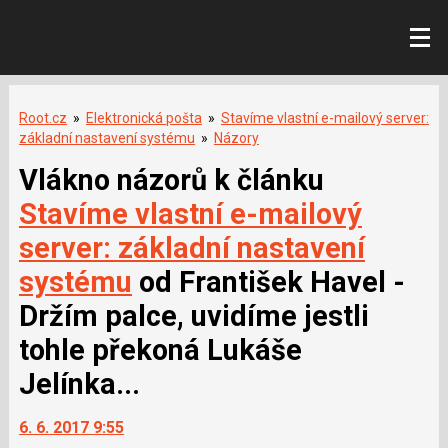
Root.cz
»
Elektronická pošta
»
Stavíme vlastní e-mailový server:
základní nastavení systému
»
Názory
Vlákno názorů k článku
Stavíme vlastní e-mailový
server: základní nastavení
systému
od František Havel -
Držím palce, uvidíme jestli
tohle překoná Lukáše
Jelínka...
6. 6. 2017 9:55