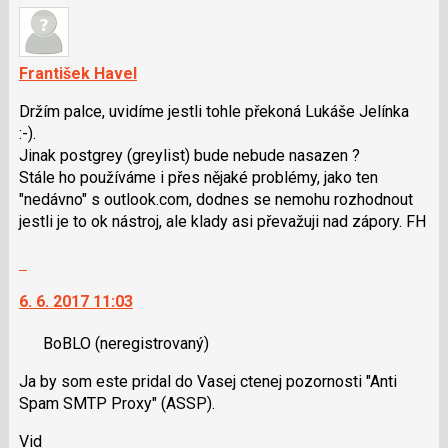
František Havel
Držím palce, uvidíme jestli tohle překoná Lukáše Jelínka
:-).
Jinak postgrey (greylist) bude nebude nasazen ?
Stále ho používáme i přes nějaké problémy, jako ten
"nedávno" s outlook.com, dodnes se nemohu rozhodnout
jestli je to ok nástroj, ale klady asi převažuji nad zápory. FH
Skok
na
6. 6. 2017 11:03
další
nový
BoBLO
(neregistrovaný)
názor.
K
Ja by som este pridal do Vasej ctenej pozornosti "Anti
navigaci
Spam SMTP Proxy" (ASSP).
lze
použít
Vid