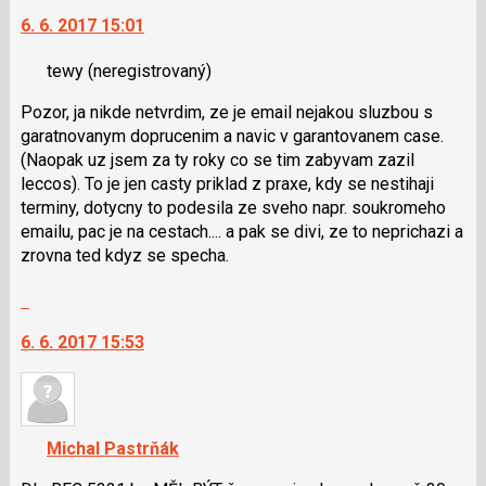
P
na
6. 6. 2017 15:01
pro
další
předchozí
nový
tewy
(neregistrovaný)
nový
názor.
názor
K
Pozor, ja nikde netvrdim, ze je email nejakou sluzbou s
navigaci
garatnovanym doprucenim a navic v garantovanem case.
lze
(Naopak uz jsem za ty roky co se tim zabyvam zazil
použít
leccos). To je jen casty priklad z praxe, kdy se nestihaji
i
terminy, dotycny to podesila ze sveho napr. soukromeho
klávesy
emailu, pac je na cestach.... a pak se divi, ze to neprichazi a
N
zrovna ted kdyz se specha.
pro
následující
Skok
a
na
P
6. 6. 2017 15:53
další
pro
nový
předchozí
názor.
nový
K
názor
navigaci
Michal Pastrňák
lze