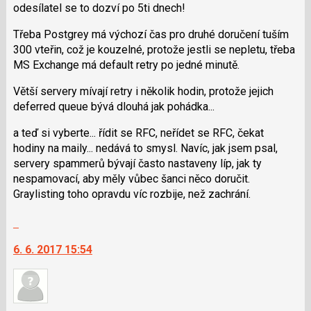
odesílatel se to dozví po 5ti dnech!
Třeba Postgrey má výchozí čas pro druhé doručení tuším
300 vteřin, což je kouzelné, protože jestli se nepletu, třeba
MS Exchange má default retry po jedné minutě.
Větší servery mívají retry i několik hodin, protože jejich
deferred queue bývá dlouhá jak pohádka...
a teď si vyberte... řídit se RFC, neřídet se RFC, čekat
hodiny na maily... nedává to smysl. Navíc, jak jsem psal,
servery spammerů bývají často nastaveny líp, jak ty
nespamovací, aby měly vůbec šanci něco doručit.
Graylisting toho opravdu víc rozbije, než zachrání.
Skok
na
6. 6. 2017 15:54
další
nový
názor.
K