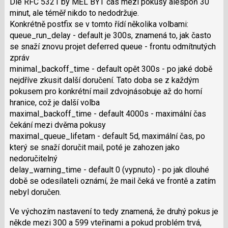
použít
Dle RFC 5321 by MĚL BÝT čas mezi pokusy alespoň 30
i
minut, ale téměř nikdo to nedodržuje.
klávesy
Konkrétně postfix se v tomto řídí několika volbami:
N
queue_run_delay - default je 300s, znamená to, jak často
pro
se snaží znovu projet deferred queue - frontu odmítnutých
následující
zpráv
a
minimal_backof­f_time - default opět 300s - po jaké době
P
nejdříve zkusit další doručení. Tato doba se z každým
pro
pokusem pro konkrétní mail zdvojnásobuje až do horní
předchozí
hranice, což je další volba
nový
maximal_backof­f_time - default 4000s - maximální čas
názor
čekání mezi dvěma pokusy
maximal_queue_li­fetam - default 5d, maximální čas, po
který se snaží doručit mail, poté je zahozen jako
nedoručitelný
delay_warning_time - default 0 (vypnuto) - po jak dlouhé
době se odesílateli oznámí, že mail čeká ve frontě a zatím
nebyl doručen.
Ve výchozím nastavení to tedy znamená, že druhý pokus je
někde mezi 300 a 599 vteřinami a pokud problém trvá,