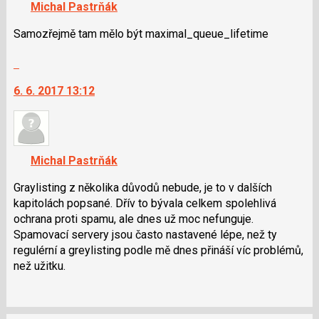
navigaci
Michal Pastrňák
lze
použít
Samozřejmě tam mělo být maximal_queue_li­fetime
i
Skok
klávesy
na
N
6. 6. 2017 13:12
další
pro
nový
následující
názor.
a
K
P
navigaci
pro
Michal Pastrňák
lze
předchozí
použít
Graylisting z několika důvodů nebude, je to v dalších
nový
i
kapitolách popsané. Dřív to bývala celkem spolehlivá
názor
klávesy
ochrana proti spamu, ale dnes už moc nefunguje.
N
Spamovací servery jsou často nastavené lépe, než ty
pro
regulérní a greylisting podle mě dnes přináší víc problémů,
následující
než užitku.
a
P
pro