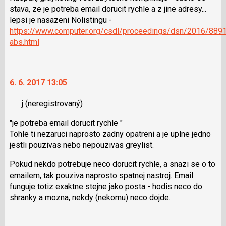
navigaci
stava, ze je potreba email dorucit rychle a z jine adresy...
lze
lepsi je nasazeni Nolistingu -
použít
https://www.computer.org/csdl/proceedings/dsn/2016/889
i
abs.html
klávesy
N
Skok
pro
na
následující
6. 6. 2017 13:05
další
a
nový
P
j
(neregistrovaný)
názor.
pro
K
"je potreba email dorucit rychle "
předchozí
navigaci
Tohle ti nezaruci naprosto zadny opatreni a je uplne jedno
nový
lze
jestli pouzivas nebo nepouzivas greylist.
názor
použít
i
Pokud nekdo potrebuje neco dorucit rychle, a snazi se o to
klávesy
emailem, tak pouziva naprosto spatnej nastroj. Email
N
funguje totiz exaktne stejne jako posta - hodis neco do
pro
shranky a mozna, nekdy (nekomu) neco dojde.
následující
a
Skok