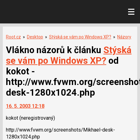
Root.cz
»
Desktop
»
Stýská se vám po Windows XP?
»
Názory
Vlákno názorů k článku
Stýská
se vám po Windows XP?
od
kokot -
http://www.fvwm.org/screensho
desk-1280x1024.php
16. 5. 2003 12:18
kokot
(neregistrovaný)
http://www.fvwm.org/screenshots/Mikhael-desk-
1280x1024.php