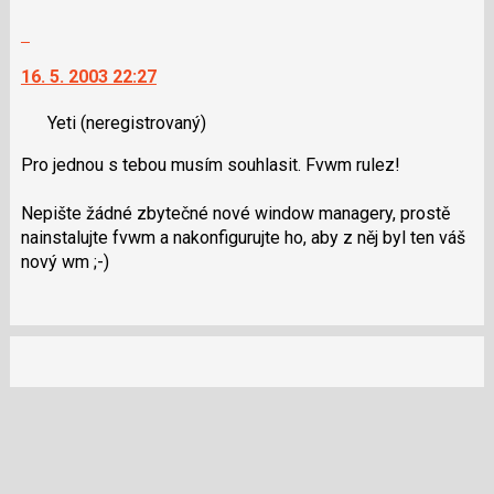
Skok
na
16. 5. 2003 22:27
další
nový
Yeti
(neregistrovaný)
názor.
K
Pro jednou s tebou musím souhlasit. Fvwm rulez!
navigaci
lze
Nepište žádné zbytečné nové window managery, prostě
použít
nainstalujte fvwm a nakonfigurujte ho, aby z něj byl ten váš
i
nový wm ;-)
klávesy
N
pro
následující
a
P
pro
předchozí
nový
názor