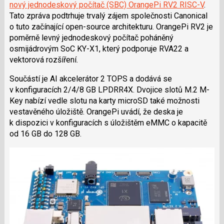
nový jednodeskový počítač (SBC) OrangePi RV2 RISC-V
.
Tato zpráva podtrhuje trvalý zájem společnosti Canonical
o tuto začínající open-source architekturu. OrangePi RV2 je
poměrně levný jednodeskový počítač poháněný
osmijádrovým SoC KY-X1, který podporuje RVA22 a
vektorová rozšíření.
Součástí je AI akcelerátor 2 TOPS a dodává se
v konfiguracích 2/4/8 GB LPDRR4X. Dvojice slotů M.2 M-
Key nabízí vedle slotu na karty microSD také možnosti
vestavěného úložiště. OrangePi uvádí, že deska je
k dispozici v konfiguracích s úložištěm eMMC o kapacitě
od 16 GB do 128 GB.