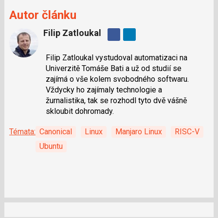
Autor článku
Filip Zatloukal
Sdílejte
na
Filip Zatloukal vystudoval automatizaci na
Facebooku
Univerzitě Tomáše Bati a už od studií se
zajímá o vše kolem svobodného softwaru.
Vždycky ho zajímaly technologie a
žurnalistika, tak se rozhodl tyto dvě vášně
skloubit dohromady.
Témata:
Canonical
Linux
Manjaro Linux
RISC-V
Ubuntu