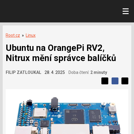
Root.cz
»
Linux
Ubuntu na OrangePi RV2,
Nitrux mění správce balíčků
FILIP ZATLOUKAL
28. 4. 2025
Doba čtení:
2 minuty
L
S
S
í
S
d
d
d
b
í
í
í
í
l
l
e
s
e
l
j
j
e
t
e
t
v
e
e
t
n
á
n
a
a
m
F
s
č