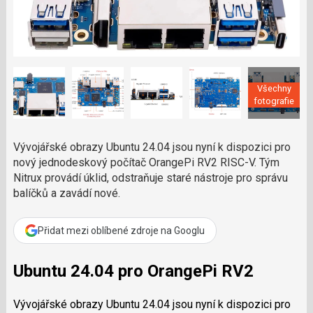
a
í
c
l
t
e
i
á
b
X
n
o
o
e
k
k
u
?
Všechny
P
fotografie
o
d
p
Vývojářské obrazy Ubuntu 24.04 jsou nyní k dispozici pro
o
nový jednodeskový počítač OrangePi RV2 RISC-V. Tým
ř
Nitrux provádí úklid, odstraňuje staré nástroje pro správu
t
balíčků a zavádí nové.
e
r
e
Přidat mezi oblíbené zdroje na Googlu
d
a
k
Ubuntu 24.04 pro OrangePi RV2
c
i
Vývojářské obrazy Ubuntu 24.04 jsou nyní k dispozici pro