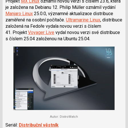
Projekt
MX Linux
oznámil novou verzi s číslem 23.6, která
je založena na Debianu 12. Philip Müller oznámil vydání
Manjaro Linux
25.0.0, významné aktualizace distribuce
zaměřené na osobní počítače.
Ultramarine Linux
, distribuce
založená na Fedoře vydala novou verzi s číslem
41. Projekt
Voyager Live
vydal novou verzi své distribuce
s číslem 25.04 založenou na Ubuntu 25.04.
Autor: DistroWatch
Seriál:
Distribuční věstník