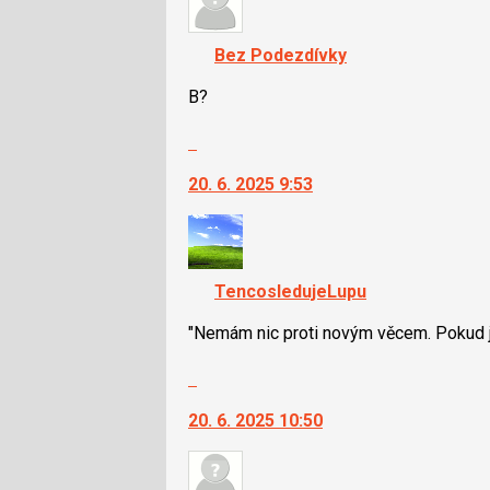
P
K
pro
navigaci
předchozí
Bez Podezdívky
lze
nový
použít
B?
názor
i
Skok
klávesy
na
N
20. 6. 2025 9:53
další
pro
nový
následující
názor.
a
K
P
navigaci
pro
TencosledujeLupu
lze
předchozí
použít
"Nemám nic proti novým věcem. Pokud js
nový
i
názor
Skok
klávesy
na
N
20. 6. 2025 10:50
další
pro
nový
následující
názor.
a