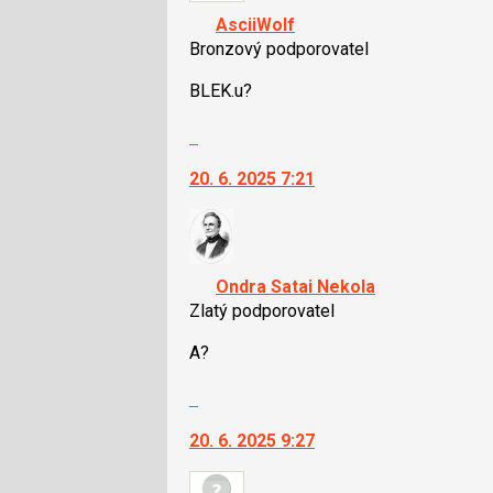
navigaci
AsciiWolf
lze
Bronzový podporovatel
použít
i
BLEK.u?
klávesy
Skok
N
na
pro
20. 6. 2025 7:21
další
následující
nový
a
názor.
P
K
pro
navigaci
předchozí
Ondra Satai Nekola
lze
nový
Zlatý podporovatel
použít
názor
i
A?
klávesy
Skok
N
na
pro
20. 6. 2025 9:27
další
následující
nový
a
názor.