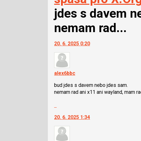
jdes s davem n
nemam rad...
20. 6. 2025 0:20
alex6bbc
bud jdes s davem nebo jdes sam.
nemam rad ani x11 ani wayland, mam ra
Skok
na
20. 6. 2025 1:34
další
nový
názor.
K