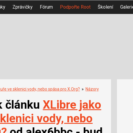
nky
Zprávičky
Fórum
Podpořte Root
Školení
Galeri
ouře ve sklenici vody, nebo spása pro X.Org?
»
Názory
k článku
XLibre jako
sklenici vody, nebo
g?
od alex6bbc - bud