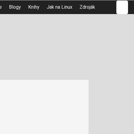
Hledat
e
Blogy
Knihy
Jak na Linux
Zdroják