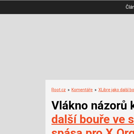
Člá
Root.cz
»
Komentáře
»
XLibre jako další b
Vlákno názorů 
další bouře ve 
spása pro X.Or