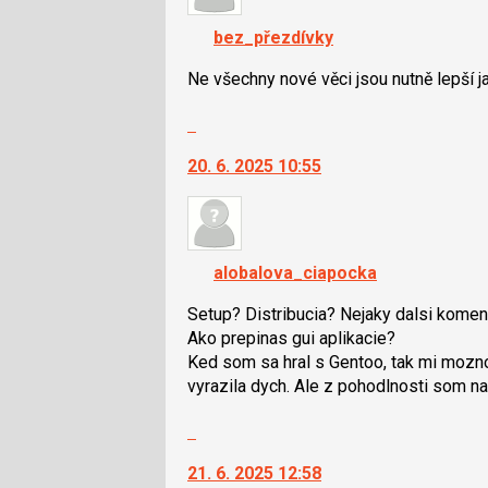
K
P
navigaci
pro
bez_přezdívky
lze
předchozí
použít
Ne všechny nové věci jsou nutně lepší ja
nový
i
názor
Skok
klávesy
na
N
20. 6. 2025 10:55
další
pro
nový
následující
názor.
a
K
P
navigaci
pro
alobalova_ciapocka
lze
předchozí
použít
Setup? Distribucia? Nejaky dalsi komen
nový
i
Ako prepinas gui aplikacie?
názor
klávesy
Ked som sa hral s Gentoo, tak mi moz
N
vyrazila dych. Ale z pohodlnosti som na
pro
Skok
následující
na
a
21. 6. 2025 12:58
další
P