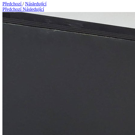
Předchozí
/
Následující
Předchozí
Následující