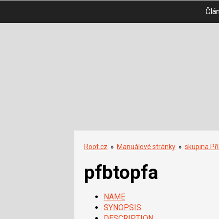
Člá
Root.cz
»
Manuálové stránky
»
skupina Př
pfbtopfa
NAME
SYNOPSIS
DESCRIPTION