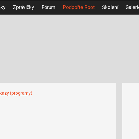
nky
Zprávičky
Fórum
Podpořte Root
Školení
Galeri
íkazy (programy)