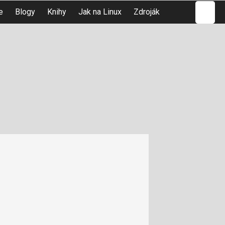
Hledat
e
Blogy
Knihy
Jak na Linux
Zdroják