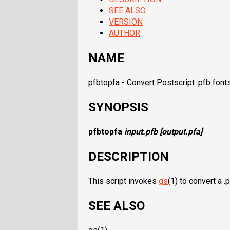
SEE ALSO
VERSION
AUTHOR
NAME
pfbtopfa - Convert Postscript .pfb fonts
SYNOPSIS
pfbtopfa
input.pfb
[output.pfa]
DESCRIPTION
This script invokes
gs
(1) to convert a .pf
SEE ALSO