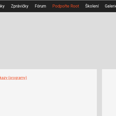
nky
Zprávičky
Fórum
Podpořte Root
Školení
Galeri
íkazy (programy)