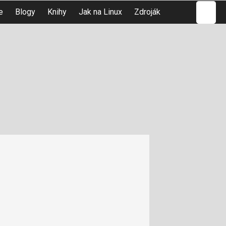
Hledat
e
Blogy
Knihy
Jak na Linux
Zdroják