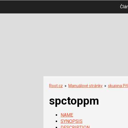
Člá
Root.cz
»
Manuálové stránky
»
skupina Př
spctoppm
NAME
SYNOPSIS
DESCRIPTION