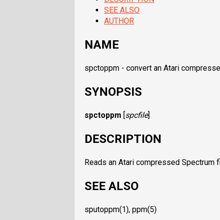
SEE ALSO
AUTHOR
NAME
spctoppm - convert an Atari compressed
SYNOPSIS
spctoppm
[
spcfile
]
DESCRIPTION
Reads an Atari compressed Spectrum fil
SEE ALSO
sputoppm(1), ppm(5)