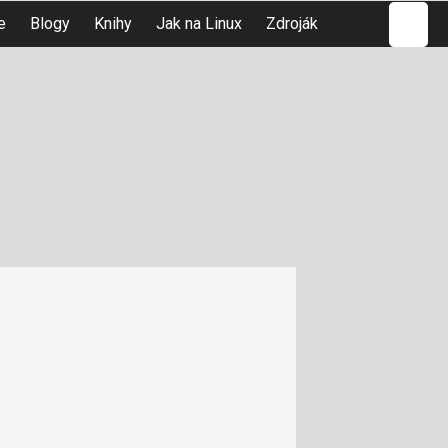
Hledat
e
Blogy
Knihy
Jak na Linux
Zdroják