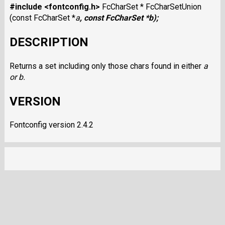
#include <fontconfig.h>
FcCharSet * FcCharSetUnion
(const FcCharSet *
a
, const FcCharSet *
b
);
DESCRIPTION
Returns a set including only those chars found in either
a
or
b
.
VERSION
Fontconfig version 2.4.2