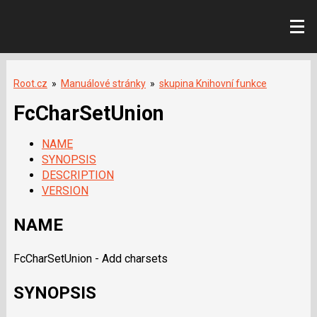
Root.cz
»
Manuálové stránky
»
skupina Knihovní funkce
FcCharSetUnion
NAME
SYNOPSIS
DESCRIPTION
VERSION
NAME
FcCharSetUnion - Add charsets
SYNOPSIS