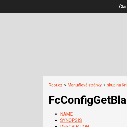
Člá
Root.cz
»
Manuálové stránky
»
skupina Kn
FcConfigGetBl
NAME
SYNOPSIS
DESCRIPTION