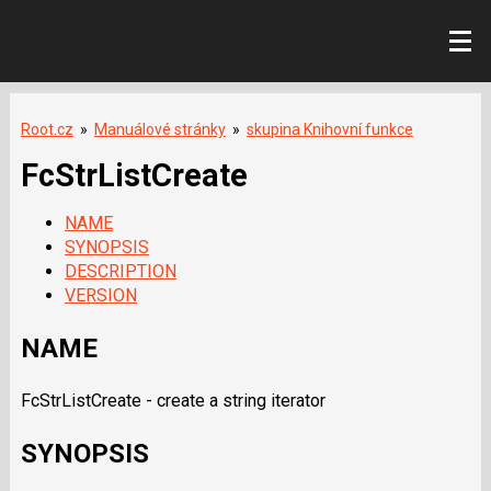
Root.cz
»
Manuálové stránky
»
skupina Knihovní funkce
FcStrListCreate
NAME
SYNOPSIS
DESCRIPTION
VERSION
NAME
FcStrListCreate - create a string iterator
SYNOPSIS