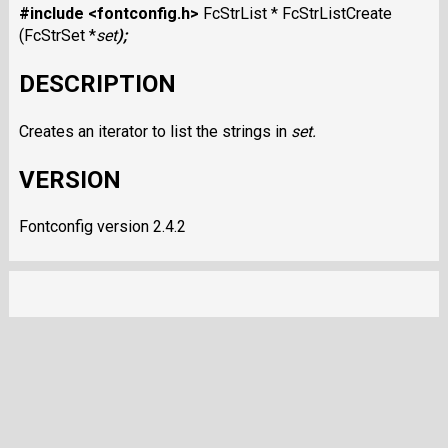
#include <fontconfig.h>
FcStrList * FcStrListCreate
(FcStrSet *
set
);
DESCRIPTION
Creates an iterator to list the strings in
set
.
VERSION
Fontconfig version 2.4.2