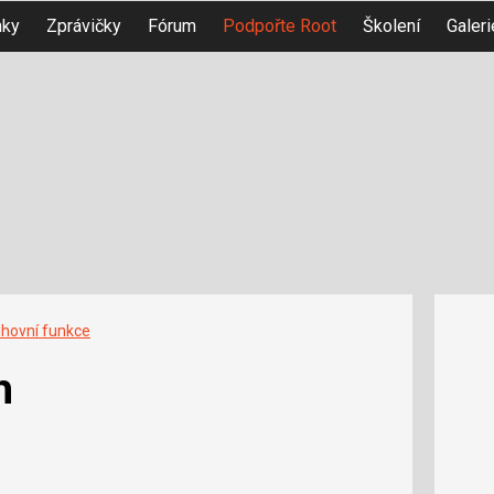
nky
Zprávičky
Fórum
Podpořte Root
Školení
Galeri
ihovní funkce
h