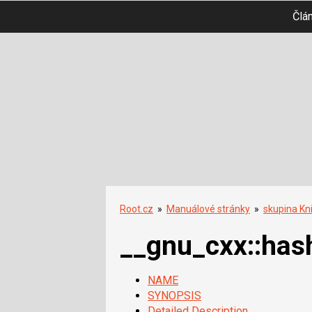
Člá
Root.cz
»
Manuálové stránky
»
skupina Kn
__gnu_cxx::has
NAME
SYNOPSIS
Detailed Description