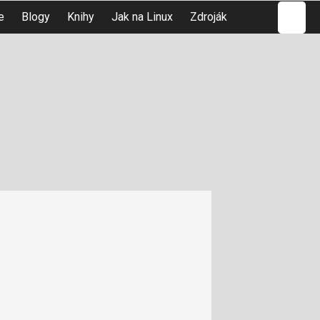
Hledat
e
Blogy
Knihy
Jak na Linux
Zdroják