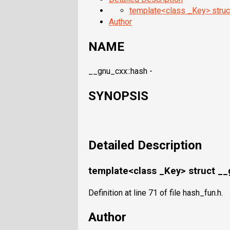
template<class _Key> struc
Author
NAME
__gnu_cxx::hash -
SYNOPSIS
Detailed Description
template<class _Key> struct __
Definition at line 71 of file hash_fun.h.
Author