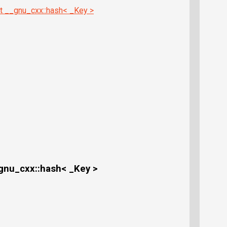
t __gnu_cxx::hash< _Key >
gnu_cxx::hash< _Key >