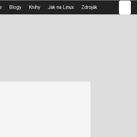
Hledat
e
Blogy
Knihy
Jak na Linux
Zdroják