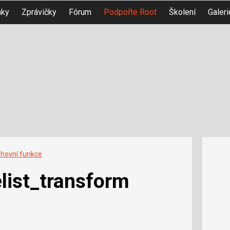
nky
Zprávičky
Fórum
Podpořte Root
Školení
Galeri
ihovní funkce
list_transform