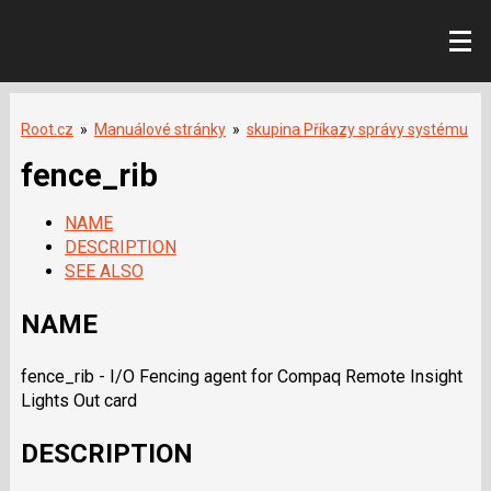
Root.cz
»
Manuálové stránky
»
skupina Příkazy správy systému
fence_rib
NAME
DESCRIPTION
SEE ALSO
NAME
fence_rib - I/O Fencing agent for Compaq Remote Insight
Lights Out card
DESCRIPTION