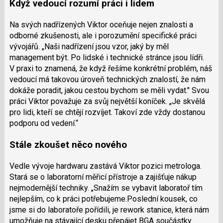
Když vedoucí rozumí práci i lidem
Na svých nadřízených Viktor oceňuje nejen znalosti a
odborné zkušenosti, ale i porozumění specifické práci
vývojářů. „
Naši nadřízení jsou vzor, jaký by měl
management být. Po lidské i technické stránce jsou lídři.
V praxi to znamená, že když řešíme konkrétní problém, náš
vedoucí má takovou úroveň technických znalostí, že nám
dokáže poradit, jakou cestou bychom se měli vydat."
Svou
práci Viktor považuje za svůj největší koníček. „J
e skvělá
pro lidi, kteří se chtějí rozvíjet. Takoví zde vždy dostanou
podporu od vedení.“
Stále zkoušet něco nového
Vedle vývoje hardwaru zastává Viktor pozici metrologa.
Stará se o laboratorní měřicí přístroje a zajišťuje nákup
nejmodernější techniky. „Snažím se vybavit laboratoř tím
nejlepším, co k práci potřebujeme.
Poslední kousek, co
jsme si do laboratoře pořídili, je rework stanice, která nám
umožňuje na stávající desku přepájet BGA součástky