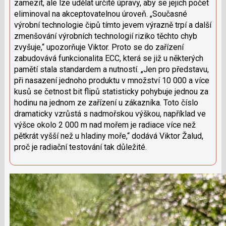
zamezit, ale lze udělat určité úpravy, aby se jejich počet
eliminoval na akceptovatelnou úroveň. „Současné
výrobní technologie čipů tímto jevem výrazně trpí a další
zmenšování výrobních technologií riziko těchto chyb
zvyšuje,“ upozorňuje Viktor. Proto se do zařízení
zabudovává funkcionalita ECC, která se již u některých
pamětí stala standardem a nutností. „Jen pro představu,
při nasazení jednoho produktu v množství 10 000 a více
kusů se četnost bit flipů statisticky pohybuje jednou za
hodinu na jednom ze zařízení u zákazníka. Toto číslo
dramaticky vzrůstá s nadmořskou výškou, například ve
výšce okolo 2 000 m nad mořem je radiace více než
pětkrát vyšší než u hladiny moře,“ dodává Viktor Žalud,
proč je radiační testování tak důležité.