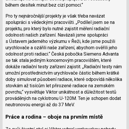
během desítek minut bez cizí pomoci.“
Pro ty nejnáročnější projekty je však třeba navázat
spolupráci s vědeckými pracovišti. „Podílel jsem se na
projektu, pro který bylo nutné zajistit měření radiační
odolnosti našich zařízení. Navázali jsme spolupráci
s Ústavem jaderného výzkumu v Řeži, kde jsme použili
urychlovače a ozářili naše zařízení, abychom ověřili jeho
odolnost proti radiaci.“ Česká pobočka Siemens Advanta
se tak stala jediným koncernovým pracovištěm, které
dokáže radiační testy zařízení zajistit. „Radiační testy nám
umožní prostřednictvím urychlovače částic během krátké
doby simulovat působení radiace, které odpovídá několika
stovkám až tisícům let přirozené radiace na zemském
povrchu,“ vysvětluje Viktor unikátnost a důležitost testů
prováděných na cyklotronu U-120M. Ten je schopen dodat
neutronovou energii až do 37 MeV.
Práce a rodina – oboje na prvním místě