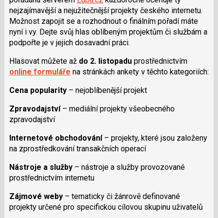
síti
nejzajímavější a nejužitečnější projekty českého internetu.
X
Možnost zapojit se a rozhodnout o finálním pořadí máte
nyní i vy. Dejte svůj hlas oblíbeným projektům či službám a
podpořte je v jejich dosavadní práci.
Hlasovat můžete až
do 2. listopadu
prostřednictvím
online formuláře
na stránkách ankety v těchto kategoriích:
Cena popularity
– nejoblíbenější projekt
Zpravodajství
– mediální projekty všeobecného
zpravodajství
Internetové obchodování
– projekty, které jsou založeny
na zprostředkování transakčních operací
Nástroje a služby
– nástroje a služby provozované
prostřednictvím internetu
Zájmové weby
– tematicky či žánrově definované
projekty určené pro specifickou cílovou skupinu uživatelů