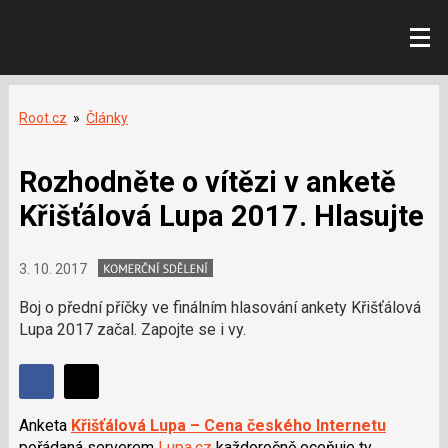
Root.cz
»
Články
Rozhodněte o vítězi v anketě
Křišťálová Lupa 2017. Hlasujte
3. 10. 2017
Boj o přední příčky ve finálním hlasování ankety Křišťálová
Lupa 2017 začal. Zapojte se i vy.
Sdílet
Sdílejte
Sdílejte
na
Anketa
Křišťálová Lupa – Cena českého Internetu
na
Facebooku
pořádaná serverem
Lupa.cz
každoročně oceňuje ty