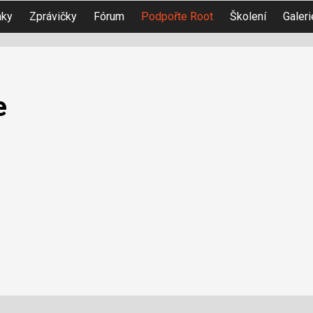
nky
Zprávičky
Fórum
Podpořte Root
Školení
Galeri
e