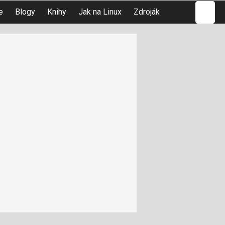
Hledat
e
Blogy
Knihy
Jak na Linux
Zdroják