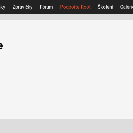
nky
Zprávičky
Fórum
Podpořte Root
Školení
Galeri
e