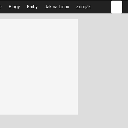
Hledat
e
Blogy
Knihy
Jak na Linux
Zdroják