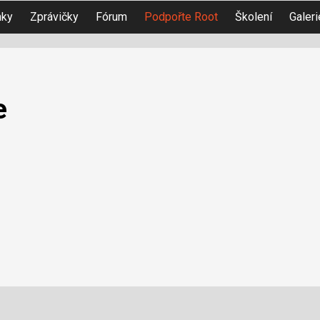
nky
Zprávičky
Fórum
Podpořte Root
Školení
Galeri
e