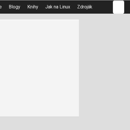
Hledat
e
Blogy
Knihy
Jak na Linux
Zdroják