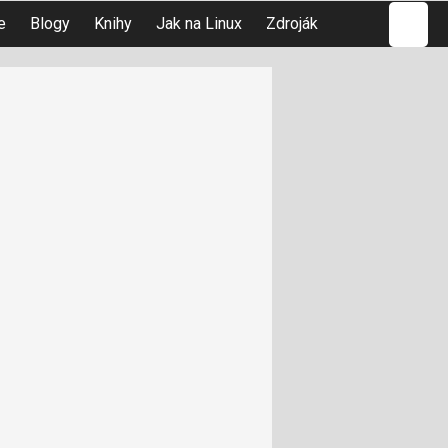
Hledat
e
Blogy
Knihy
Jak na Linux
Zdroják