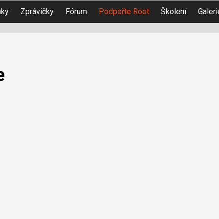
nky
Zprávičky
Fórum
Podpořte Root
Školení
Galeri
e