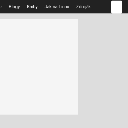
Hledat
e
Blogy
Knihy
Jak na Linux
Zdroják