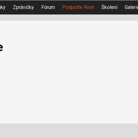
nky
Zprávičky
Fórum
Podpořte Root
Školení
Galeri
e