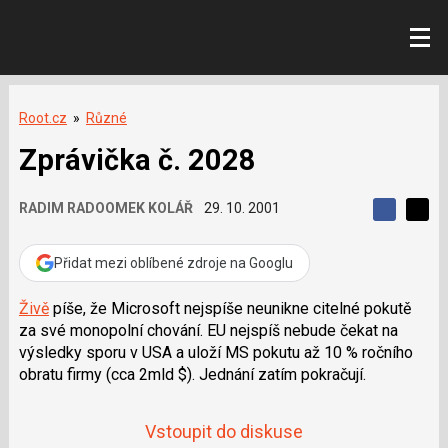
Root.cz
»
Různé
Zprávička č. 2028
RADIM RADOOMEK KOLÁŘ
29. 10. 2001
S
S
S
d
d
d
í
í
Přidat mezi oblíbené zdroje na Googlu
í
l
l
e
e
l
j
j
Živě
píše, že Microsoft nejspíše neunikne citelné pokutě
t
e
t
za své monopolní chování. EU nejspíš nebude čekat na
e
e
t
n
n
výsledky sporu v USA a uloží MS pokutu až 10 % ročního
a
a
obratu firmy (cca 2mld $). Jednání zatím pokračují.
F
s
a
í
c
t
e
i
Vstoupit do diskuse
b
X