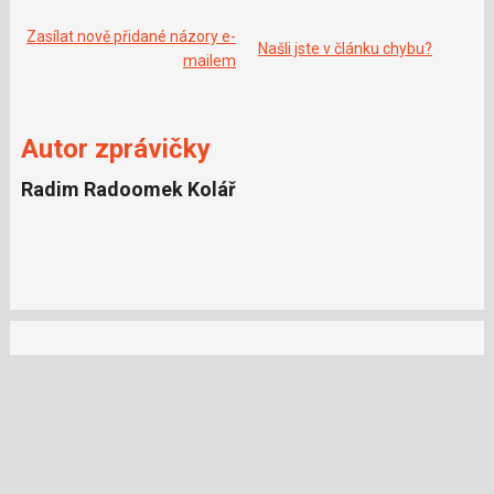
o
o
k
Zasílat nově přidané názory e-
Našli jste v článku chybu?
u
mailem
Autor zprávičky
Radim Radoomek Kolář