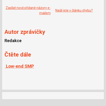
o
o
k
Zasílat nově přidané názory e-
Našli jste v článku chybu?
u
mailem
Autor zprávičky
Redakce
Čtěte dále
Low-end SMP