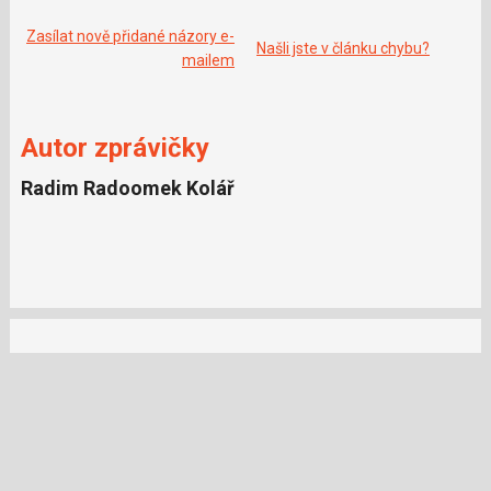
o
o
k
Zasílat nově přidané názory e-
Našli jste v článku chybu?
u
mailem
Autor zprávičky
Radim Radoomek Kolář