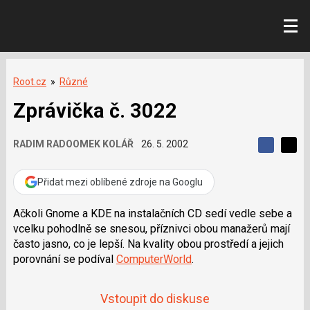
Root.cz
»
Různé
Zprávička č. 3022
RADIM RADOOMEK KOLÁŘ
26. 5. 2002
S
S
S
d
d
d
í
í
Přidat mezi oblíbené zdroje na Googlu
í
l
l
e
e
l
j
j
Ačkoli Gnome a KDE na instalačních CD sedí vedle sebe a
t
e
t
vcelku pohodlně se snesou, příznivci obou manažerů mají
e
e
t
n
n
často jasno, co je lepší. Na kvality obou prostředí a jejich
a
a
porovnání se podíval
ComputerWorld
.
F
s
a
í
c
t
e
i
Vstoupit do diskuse
b
X