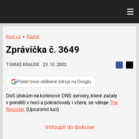
Root.cz
»
Různé
Zprávička č. 3649
TOMÁŠ KRAUSE
23. 10. 2002
S
S
S
d
d
d
í
í
Přidat mezi oblíbené zdroje na Googlu
í
l
l
e
e
l
j
j
DoS útokům na kořenové DNS servery, které začaly
t
e
t
v pondělí v noci a pokračovaly i včera, se věnuje
The
e
e
t
n
n
Register
. (Upozornil luci)
a
a
F
s
a
í
c
Vstoupit do diskuse
t
e
i
b
X