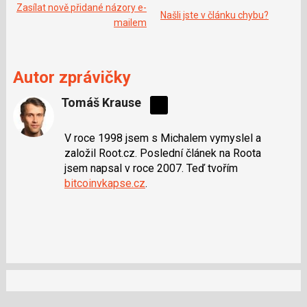
o
Zasílat nově přidané názory e-
o
Našli jste v článku chybu?
k
mailem
u
Autor zprávičky
Tomáš Krause
Sdílejte
na
V roce 1998 jsem s Michalem vymyslel a
síti
založil Root.cz. Poslední článek na Roota
X
jsem napsal v roce 2007. Teď tvořím
bitcoinvkapse.cz
.