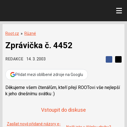
Root.cz
»
Různé
Zprávička č. 4452
REDAKCE
14. 3. 2003
S
S
S
d
d
d
í
í
Přidat mezi oblíbené zdroje na Googlu
í
l
l
e
e
l
j
j
Děkujeme všem čtenářům, kteří přejí ROOTovi vše nejlepší
t
e
t
k jeho dnešnímu svátku :)
e
e
t
n
n
a
a
F
s
Vstoupit do diskuse
a
í
c
t
e
i
b
Zasílat nově přidané názory e-
X
Našli jste v článku chybu?