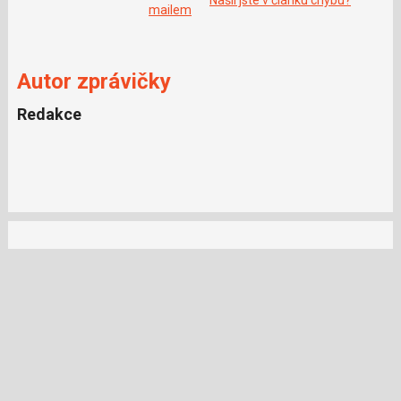
o
mailem
o
k
u
Autor zprávičky
Redakce