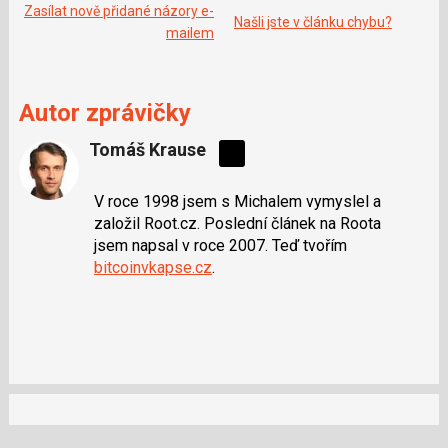
o
Zasílat nově přidané názory e-
o
Našli jste v článku chybu?
k
mailem
u
Autor zprávičky
Tomáš Krause
Sdílejte
na
V roce 1998 jsem s Michalem vymyslel a
síti
založil Root.cz. Poslední článek na Roota
X
jsem napsal v roce 2007. Teď tvořím
bitcoinvkapse.cz
.