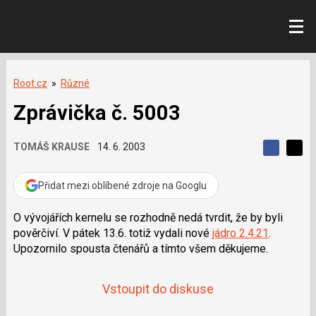
Root.cz
»
Různé
Zprávička č. 5003
TOMÁŠ KRAUSE
14. 6. 2003
S
S
S
d
d
d
í
í
Přidat mezi oblíbené zdroje na Googlu
í
l
l
e
e
l
j
j
O vývojářích kernelu se rozhodně nedá tvrdit, že by byli
t
e
t
pověrčiví. V pátek 13.6. totiž vydali nové
jádro 2.4.21
.
e
e
t
n
n
Upozornilo spousta čtenářů a tímto všem děkujeme.
a
a
F
s
a
í
c
Vstoupit do diskuse
t
e
i
b
X