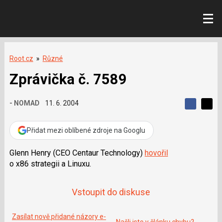
Root.cz
»
Různé
Zprávička č. 7589
- NOMAD
11. 6. 2004
S
S
S
d
d
d
í
í
Přidat mezi oblíbené zdroje na Googlu
í
l
l
e
e
l
j
j
Glenn Henry (CEO Centaur Technology)
hovořil
t
e
t
o x86 strategii a Linuxu.
e
e
t
n
n
a
a
F
s
Vstoupit do diskuse
a
í
c
t
e
i
b
Zasílat nově přidané názory e-
X
Našli jste v článku chybu?