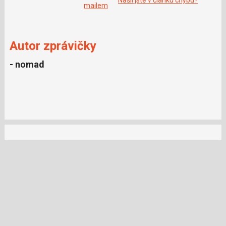
o
mailem
o
k
u
Autor zprávičky
- nomad