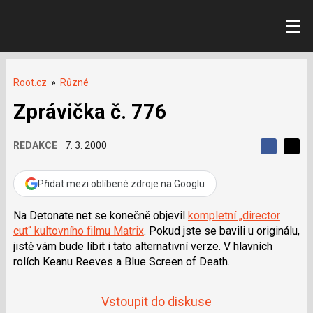
Root.cz
»
Různé
Zprávička č. 776
REDAKCE
7. 3. 2000
S
S
S
d
d
d
í
í
Přidat mezi oblíbené zdroje na Googlu
í
l
l
e
e
l
j
j
Na Detonate.net se konečně objevil
kompletní „director
t
e
t
cut“ kultovního filmu Matrix
. Pokud jste se bavili u originálu,
e
e
t
n
n
jistě vám bude líbit i tato alternativní verze. V hlavních
a
a
rolích Keanu Reeves a Blue Screen of Death.
F
s
a
í
c
t
e
i
Vstoupit do diskuse
b
X