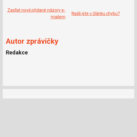
o
o
k
Zasílat nově přidané názory e-
Našli jste v článku chybu?
u
mailem
Autor zprávičky
Redakce