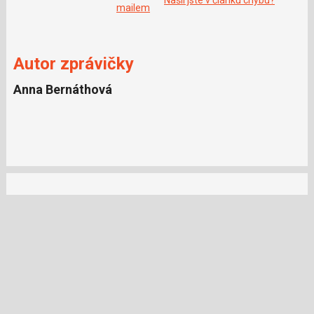
o
mailem
o
k
u
Autor zprávičky
Anna Bernáthová