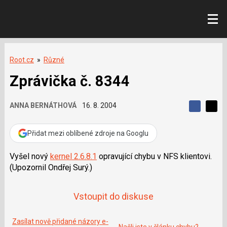
Root.cz
»
Různé
Zprávička č. 8344
ANNA BERNÁTHOVÁ
16. 8. 2004
S
S
S
d
d
d
í
í
Přidat mezi oblíbené zdroje na Googlu
í
l
l
e
e
l
j
j
Vyšel nový
kernel 2.6.8.1
opravující chybu v NFS klientovi.
t
e
t
(Upozornil Ondřej Surý.)
e
e
t
n
n
a
a
F
s
Vstoupit do diskuse
a
í
c
t
e
i
b
Zasílat nově přidané názory e-
X
Našli jste v článku chybu?