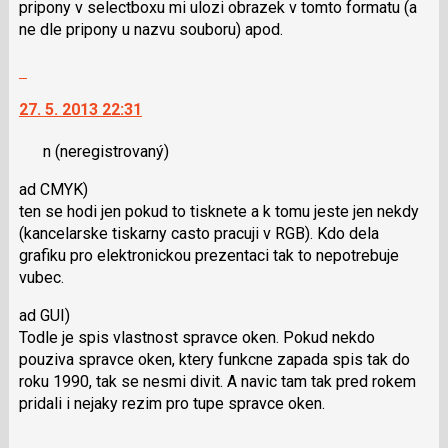
pripony v selectboxu mi ulozi obrazek v tomto formatu (a
P
ne dle pripony u nazvu souboru) apod.
pro
předchozí
Skok
nový
na
názor
27. 5. 2013 22:31
další
nový
n
(neregistrovaný)
názor.
K
ad CMYK)
navigaci
ten se hodi jen pokud to tisknete a k tomu jeste jen nekdy
lze
(kancelarske tiskarny casto pracuji v RGB). Kdo dela
použít
grafiku pro elektronickou prezentaci tak to nepotrebuje
i
vubec.
klávesy
N
ad GUI)
pro
Todle je spis vlastnost spravce oken. Pokud nekdo
následující
pouziva spravce oken, ktery funkcne zapada spis tak do
a
roku 1990, tak se nesmi divit. A navic tam tak pred rokem
P
pridali i nejaky rezim pro tupe spravce oken.
pro
předchozí
Skok