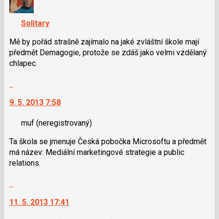
K
navigaci
Solitary
lze
použít
Mě by pořád strašně zajímalo na jaké zvláštní škole mají
i
předmět Demagogie, protože se zdáš jako velmi vzdělaný
klávesy
chlapec.
N
Skok
pro
na
následující
9. 5. 2013 7:58
další
a
nový
P
muf
(neregistrovaný)
názor.
pro
K
předchozí
Ta škola se jmenuje Česká pobočka Microsoftu a předmět
navigaci
nový
má název: Mediální marketingové strategie a public
lze
názor
relations.
použít
i
Skok
klávesy
na
N
11. 5. 2013 17:41
další
pro
nový