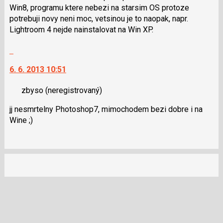
nový
i
Win8, programu ktere nebezi na starsim OS protoze
názor
klávesy
potrebuji novy neni moc, vetsinou je to naopak, napr.
N
Lightroom 4 nejde nainstalovat na Win XP.
pro
Skok
následující
na
a
6. 6. 2013 10:51
další
P
nový
pro
zbyso
(neregistrovaný)
názor.
předchozí
K
nový
jj nesmrtelny Photoshop7, mimochodem bezi dobre i na
navigaci
názor
Wine ;)
lze
použít
i
klávesy
N
pro
následující
a
P