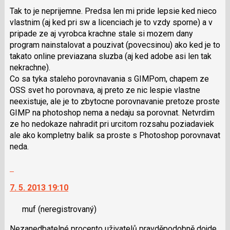
Tak to je neprijemne. Predsa len mi pride lepsie ked nieco
vlastnim (aj ked pri sw a licenciach je to vzdy sporne) a v
pripade ze aj vyrobca krachne stale si mozem dany
program nainstalovat a pouzivat (povecsinou) ako ked je to
takato online previazana sluzba (aj ked adobe asi len tak
nekrachne).
Co sa tyka staleho porovnavania s GIMPom, chapem ze
OSS svet ho porovnava, aj preto ze nic lespie vlastne
neexistuje, ale je to zbytocne porovnavanie pretoze proste
GIMP na photoshop nema a nedaju sa porovnat. Netvrdim
ze ho nedokaze nahradit pri urcitom rozsahu poziadaviek
ale ako kompletny balik sa proste s Photoshop porovnavat
neda.
Skok
na
7. 5. 2013 19:10
další
nový
muf
(neregistrovaný)
názor.
K
Nezanedbatelné procento uživatelů pravděpodobně dojde