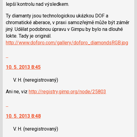
lze
lepší kontrolu nad výsledkem.
použít
i
Ty diamanty jsou technologickou ukázkou DOF a
klávesy
chromatické aberace, v praxi samozřejmě může být záměr
N
jiný. Udělat podobnou úpravu v Gimpu by bylo na dlouhé
pro
lokte. Tady je originál.
následující
http://www.dofpro.com/gallery/dofpro_diamondsRGB.jpg
a
P
Skok
pro
na
10. 5. 2013 8:45
předchozí
další
nový
nový
V. H.
(neregistrovaný)
názor
názor.
K
Ani ne, viz
http://registry.gimp.org/node/25803
navigaci
lze
Skok
použít
na
i
10. 5. 2013 8:48
další
klávesy
nový
N
V. H.
(neregistrovaný)
názor.
pro
K