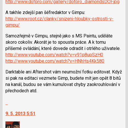
http://www.dofpro.com/gallery/dofpro_diamondsDOF.jpg
klávesy
N
A takhle zdejší pan šéfredaktor v Gimpu:
pro
http://www.root.cz/clanky/snizeni-hloubky-ostrosti-v-
následující
gimpu/
a
Samozřejmě v Gimpu, stejně jako s MS Paintu, uděláte
P
skoro cokoliv. Akorát je to spousta práce. A k tomu
pro
příšerné ovládání, které dovede odradit i otrlého uživatele.
předchozí
http://www.youtube.com/watch?v=v91p8upSzH0
nový
http://www.youtube.com/watch?v=HNhHs4Kk580
názor
Darktable ani Aftershot vám neumožní fotku editovat. Když
si pak na editaci vezmete Gimp, budete mít jen opět 8 bitů
na kanál, budou se vám kumulovat chyby zaokrouhlování v
přechodech atd.
Skok
na
9. 5. 2013 5:51
další
nový
názor.