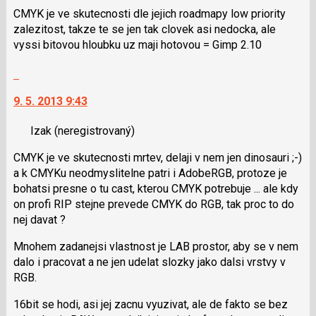
použít
CMYK je ve skutecnosti dle jejich roadmapy low priority
nový
i
zalezitost, takze te se jen tak clovek asi nedocka, ale
názor
klávesy
vyssi bitovou hloubku uz maji hotovou = Gimp 2.10
N
Skok
pro
na
následující
9. 5. 2013 9:43
další
a
nový
P
Izak
(neregistrovaný)
názor.
pro
K
předchozí
CMYK je ve skutecnosti mrtev, delaji v nem jen dinosauri ;-)
navigaci
nový
a k CMYKu neodmyslitelne patri i AdobeRGB, protoze je
lze
názor
bohatsi presne o tu cast, kterou CMYK potrebuje ... ale kdy
použít
on profi RIP stejne prevede CMYK do RGB, tak proc to do
i
nej davat ?
klávesy
N
Mnohem zadanejsi vlastnost je LAB prostor, aby se v nem
pro
dalo i pracovat a ne jen udelat slozky jako dalsi vrstvy v
následující
RGB.
a
P
16bit se hodi, asi jej zacnu vyuzivat, ale de fakto se bez