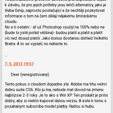
navigaci
k závěru, že pro jejich potřeby jsou lehčí alternativy, jako je
lze
třeba Gimp, naprosto postačující a že nechtějí poskytovat
použít
informace o tom na čem dělají nějakému šmíráckému
i
cloudu.
klávesy
No a ti ostatní - ať už Photoshop využijí na 100% nebo ne
N
(bude to jistě pořád většina)- budou platit a platit a platit
pro
víc než dosud platili. Jako bonus dostanou dohled Velkého
následující
Bratra. A to se vyplatí, no neberte to.
a
P
Skok
pro
na
předchozí
7. 5. 2013 19:57
další
nový
nový
názor
Deer
(neregistrovaný)
názor.
K
Tento pokus s cloudom dopadne zle. Adobe ma trhu velmi
navigaci
dobru suite CS6. Kto ju ma, nebude mat dovod na zmenu
lze
najblizsie 2-3 roky. Je to ako s Win XP. Ten produkt je prilis
použít
dobry, aby si niekto kupoval dalsiu verziu. A este k tomu s
i
posahanym subscribe model platby. Natlcu si hubu.
klávesy