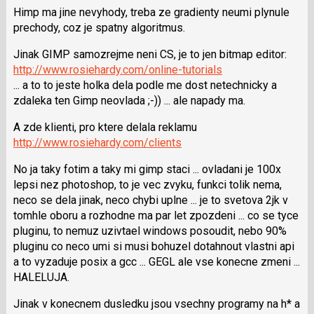
a
Himp ma jine nevyhody, treba ze gradienty neumi plynule
P
prechody, coz je spatny algoritmus.
pro
předchozí
Jinak GIMP samozrejme neni CS, je to jen bitmap editor:
nový
http://www.rosiehardy.com/online-tutorials
názor
... a to to jeste holka dela podle me dost netechnicky a
zdaleka ten Gimp neovlada ;-)) ... ale napady ma.
A zde klienti, pro ktere delala reklamu
http://www.rosiehardy.com/clients
No ja taky fotim a taky mi gimp staci ... ovladani je 100x
lepsi nez photoshop, to je vec zvyku, funkci tolik nema,
neco se dela jinak, neco chybi uplne ... je to svetova 2jk v
tomhle oboru a rozhodne ma par let zpozdeni ... co se tyce
pluginu, to nemuz uzivtael windows posoudit, nebo 90%
pluginu co neco umi si musi bohuzel dotahnout vlastni api
a to vyzaduje posix a gcc ... GEGL ale vse konecne zmeni ...
HALELUJA.
Jinak v konecnem dusledku jsou vsechny programy na h* a