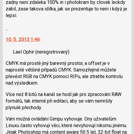
zadny neni zdaleka 100% in i photokram by clovek leckdy
zabil, zase takova idilka, jak se prezentuje to neni i kdyz je
lepsi.
Skok
na
10. 5. 2013 1:46
další
nový
Lael Ophir
(neregistrovaný)
názor.
K
CMYK má prostě jiný barevný prostor, a offset je v
navigaci
naprosté většině případů CMYK. Samozřejmě můžete
lze
převést RGB na CMYK pomocí RIPu, ale ztratíte kontrolu
použít
nad výsledkem.
i
klávesy
Více než 8 bitů na kanál se hodí jak pro zpracování RAW
N
formátů, tak interně při editaci, aby se vám nemršily
pro
plynulé přechody.
následující
a
Vám možná ovládání Gimpu vyhovuje. Ony uživatelům
P
Linuxu často vyhovují věci, které nevyhovují nikomu jinému.
pro
Jinak Photoshop má content aware fill 5 let, 32-bit float na