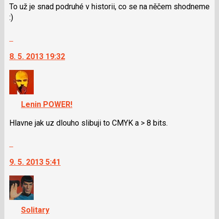
K
To už je snad podruhé v historii, co se na něčem shodneme
navigaci
:)
lze
použít
Skok
i
na
klávesy
8. 5. 2013 19:32
další
N
nový
pro
názor.
následující
K
a
navigaci
Lenin POWER!
P
lze
pro
použít
Hlavne jak uz dlouho slibuji to CMYK a > 8 bits.
předchozí
i
nový
Skok
klávesy
názor
na
N
9. 5. 2013 5:41
další
pro
nový
následující
názor.
a
K
P
navigaci
pro
Solitary
lze
předchozí