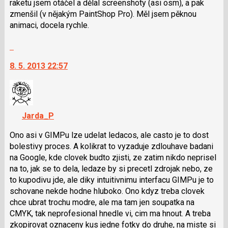
N
raketu jsem otáčel a dělal screenshoty (asi osm), a pak
pro
zmenšil (v nějakým PaintShop Pro). Měl jsem pěknou
následující
animaci, docela rychle.
a
Skok
P
na
pro
8. 5. 2013 22:57
další
předchozí
nový
nový
názor.
názor
K
navigaci
Jarda_P
lze
použít
Ono asi v GIMPu lze udelat ledacos, ale casto je to dost
i
bolestivy proces. A kolikrat to vyzaduje zdlouhave badani
klávesy
na Google, kde clovek budto zjisti, ze zatim nikdo neprisel
N
na to, jak se to dela, ledaze by si precetl zdrojak nebo, ze
pro
to kupodivu jde, ale diky intuitivnimu interfacu GIMPu je to
následující
schovane nekde hodne hluboko. Ono kdyz treba clovek
a
chce ubrat trochu modre, ale ma tam jen soupatka na
P
CMYK, tak neprofesional hnedle vi, cim ma hnout. A treba
pro
zkopirovat oznaceny kus jedne fotky do druhe, na miste si