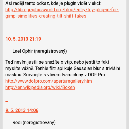
Asi raději tento odkaz, kde je plugin vidět v akci:
následující
navigaci
http://libregraphicsworld.org/blog/entry/toy-plug-in-for-
a
lze
gimp-simplifies-creating-tilt-shift-fakes
P
použít
pro
i
Skok
předchozí
klávesy
na
nový
N
10. 5. 2013 21:19
další
názor
pro
nový
následující
Lael Ophir
(neregistrovaný)
názor.
a
K
Teď nevím jestli se snažíte o vtip, nebo jestli to fakt
P
navigaci
myslíte vážně. Tenhle filtr aplikuje Gaussian blur s triviální
pro
lze
maskou. Srovnejte s vlivem tvaru clony v DOF Pro.
předchozí
použít
http://www.dofpro.com/aperturegallery.htm
nový
i
http://en.wikipedia.org/wiki/Bokeh
názor
klávesy
N
Skok
pro
na
následující
9. 5. 2013 14:06
další
a
nový
P
Redi
(neregistrovaný)
názor.
pro