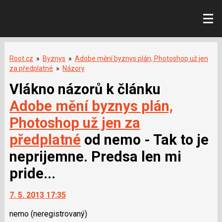
Root.cz
»
Byznys
»
Adobe mění byznys plán, Photoshop už jen
za předplatné
»
Názory
Vlákno názorů k článku
Adobe mění byznys plán,
Photoshop už jen za
předplatné
od nemo - Tak to je
neprijemne. Predsa len mi
pride...
7. 5. 2013 17:35
nemo
(neregistrovaný)