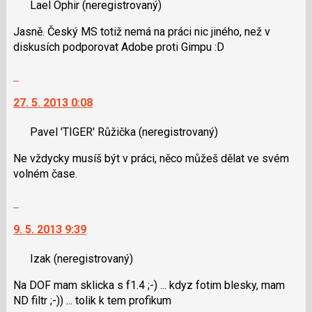
následující
Lael Ophir
(neregistrovaný)
názor.
a
K
Jasně. Český MS totiž nemá na práci nic jiného, než v
P
navigaci
diskusích podporovat Adobe proti Gimpu :D
pro
lze
předchozí
použít
Skok
nový
i
na
názor
klávesy
27. 5. 2013 0:08
další
N
nový
pro
Pavel 'TIGER' Růžička
(neregistrovaný)
názor.
následující
K
Ne vždycky musíš být v práci, něco můžeš dělat ve svém
a
navigaci
volném čase.
P
lze
pro
použít
Skok
předchozí
i
na
nový
klávesy
9. 5. 2013 9:39
další
názor
N
nový
pro
Izak
(neregistrovaný)
názor.
následující
K
Na DOF mam sklicka s f1.4 ;-) ... kdyz fotim blesky, mam
a
navigaci
ND filtr ;-)) ... tolik k tem profikum
P
lze