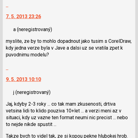
N
Skok
pro
na
následující
7. 5. 2013 23:26
další
a
nový
P
a
(neregistrovaný)
názor.
pro
K
myslite, ze by to mohlo dopadnout jako tusim s CorelDraw,
předchozí
navigaci
kdy jedna verze byla v Jave a dalsi uz se vratila zpet k
nový
lze
puvodnimu modelu?
názor
použít
i
Skok
klávesy
na
N
9. 5. 2013 10:10
další
pro
nový
následující
j
(neregistrovaný)
názor.
a
K
Jaj, kdyby 2-3 roky ... co tak mam zkusenosti, drtiva
P
navigaci
vetsina lidi to klido pouziva 10+let ... a verzi meni az v
pro
lze
situaci, kdy uz vazne ten format neumi nic precist ... nebo
předchozí
použít
to nejde nikde spustit ...
nový
i
názor
klávesy
Takze bych to videl tak, ze si kopou pekne hlubokej hrob.