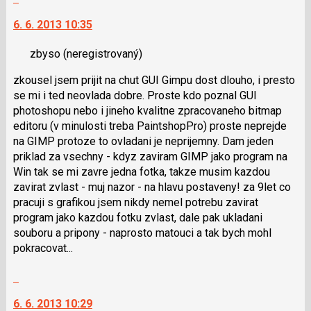
nový
na
6. 6. 2013 10:35
názor
další
nový
zbyso
(neregistrovaný)
názor.
K
zkousel jsem prijit na chut GUI Gimpu dost dlouho, i presto
navigaci
se mi i ted neovlada dobre. Proste kdo poznal GUI
lze
photoshopu nebo i jineho kvalitne zpracovaneho bitmap
použít
editoru (v minulosti treba PaintshopPro) proste neprejde
i
na GIMP protoze to ovladani je neprijemny. Dam jeden
klávesy
priklad za vsechny - kdyz zaviram GIMP jako program na
N
Win tak se mi zavre jedna fotka, takze musim kazdou
pro
zavirat zvlast - muj nazor - na hlavu postaveny! za 9let co
následující
pracuji s grafikou jsem nikdy nemel potrebu zavirat
a
program jako kazdou fotku zvlast, dale pak ukladani
P
souboru a pripony - naprosto matouci a tak bych mohl
pro
pokracovat...
předchozí
nový
Skok
názor
na
6. 6. 2013 10:29
další