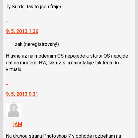
nový
K
Ty Kurde, tak to jsou frajeři...
názor
navigaci
lze
Skok
použít
na
i
9. 5. 2013 1:36
další
klávesy
nový
N
Izak
(neregistrovaný)
názor.
pro
K
Hlavne az na modernim OS nepojede a starsi OS nepujde
následující
navigaci
dat na moderni HW, tak uz si ji nainstaluje tak leda do
a
lze
virtualu
P
použít
pro
i
Skok
předchozí
klávesy
na
nový
N
9. 5. 2013 9:31
další
názor
pro
nový
následující
názor.
a
K
P
navigaci
jAM
pro
lze
předchozí
použít
Na druhou stranu Photoshop 7 v pohode rozbeham na