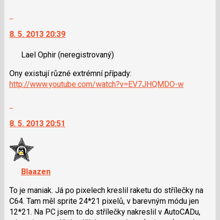
pro
Skok
následující
na
a
8. 5. 2013 20:39
další
P
nový
pro
Lael Ophir
(neregistrovaný)
názor.
předchozí
K
nový
Ony existují různé extrémní případy:
navigaci
názor
http://www.youtube.com/watch?v=EV7JHQMDO-w
lze
použít
Skok
i
na
klávesy
8. 5. 2013 20:51
další
N
nový
pro
názor.
následující
K
a
navigaci
Blaazen
P
lze
pro
použít
To je maniak. Já po pixelech kreslil raketu do střílečky na
předchozí
i
C64. Tam měl sprite 24*21 pixelů, v barevným módu jen
nový
klávesy
12*21. Na PC jsem to do střílečky nakreslil v AutoCADu,
názor