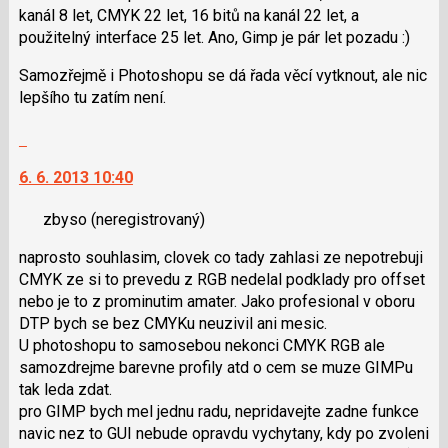
předchozí
kanál 8 let, CMYK 22 let, 16 bitů na kanál 22 let, a
nový
použitelný interface 25 let. Ano, Gimp je pár let pozadu :)
názor
Samozřejmě i Photoshopu se dá řada věcí vytknout, ale nic
lepšího tu zatím není.
Skok
na
6. 6. 2013 10:40
další
nový
zbyso
(neregistrovaný)
názor.
K
naprosto souhlasim, clovek co tady zahlasi ze nepotrebuji
navigaci
CMYK ze si to prevedu z RGB nedelal podklady pro offset
lze
nebo je to z prominutim amater. Jako profesional v oboru
použít
DTP bych se bez CMYKu neuzivil ani mesic.
i
U photoshopu to samosebou nekonci CMYK RGB ale
klávesy
samozdrejme barevne profily atd o cem se muze GIMPu
N
tak leda zdat.
pro
pro GIMP bych mel jednu radu, nepridavejte zadne funkce
následující
navic nez to GUI nebude opravdu vychytany, kdy po zvoleni
a