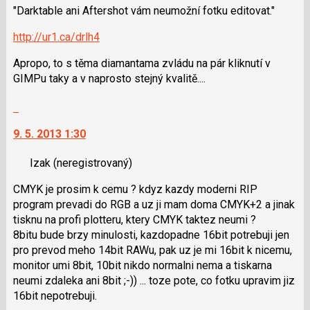
K
"Darktable ani Aftershot vám neumožní fotku editovat."
předchozí
navigaci
nový
lze
http://ur1.ca/drlh4
názor
použít
i
Apropo, to s těma diamantama zvládu na pár kliknutí v
klávesy
GIMPu taky a v naprosto stejný kvalitě....
N
Skok
pro
na
následující
9. 5. 2013 1:30
další
a
nový
P
Izak
(neregistrovaný)
názor.
pro
K
předchozí
CMYK je prosim k cemu ? kdyz kazdy moderni RIP
navigaci
nový
program prevadi do RGB a uz ji mam doma CMYK+2 a jinak
lze
názor
tisknu na profi plotteru, ktery CMYK taktez neumi ?
použít
8bitu bude brzy minulosti, kazdopadne 16bit potrebuji jen
i
pro prevod meho 14bit RAWu, pak uz je mi 16bit k nicemu,
klávesy
monitor umi 8bit, 10bit nikdo normalni nema a tiskarna
N
neumi zdaleka ani 8bit ;-)) ... toze pote, co fotku upravim jiz
pro
16bit nepotrebuji.
následující