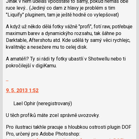
Jinak v něm uděláš vpodstatě to samý, pokud nemáš obě
předchozí
ruce levý... (Jediný co dam z hlavy je problém s tim
nový
"Liquify" pluginem, tam je ještě hodně co vylepšovat)
názor
A když už někdo dělá fotky vážně "profi", fotí raw, potřebuje
maximum barev a dynamickýho rozsahu, tak šáhne po
Darktable, Aftershotu atd. Kde udělá ty samý věci rychlejc,
kvalitnějc a nesežere mu to celej disk.
A amatéři? Ty si rádi ty fotky ubastlí v Shotwellu nebo ti
pokročilejší v digiKamu.
Skok
na
9. 5. 2013 1:52
další
nový
Lael Ophir
(neregistrovaný)
názor.
K
U těch profíků máte zcel správně uvozovky.
navigaci
lze
Pro ilustraci takhle pracuje s hloubkou ostrosti plugin DOF
použít
Pro, určený pro Adobe Photoshop:
i