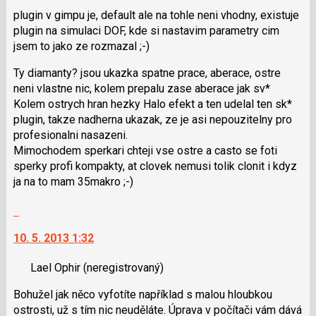
pro
použít
plugin v gimpu je, default ale na tohle neni vhodny, existuje
předchozí
i
plugin na simulaci DOF, kde si nastavim parametry cim
nový
klávesy
jsem to jako ze rozmazal ;-)
názor
N
pro
Ty diamanty? jsou ukazka spatne prace, aberace, ostre
následující
neni vlastne nic, kolem prepalu zase aberace jak sv*
a
Kolem ostrych hran hezky Halo efekt a ten udelal ten sk*
P
plugin, takze nadherna ukazak, ze je asi nepouzitelny pro
pro
profesionalni nasazeni.
předchozí
Mimochodem sperkari chteji vse ostre a casto se foti
nový
sperky profi kompakty, at clovek nemusi tolik clonit i kdyz
názor
ja na to mam 35makro ;-)
Skok
na
10. 5. 2013 1:32
další
nový
Lael Ophir
(neregistrovaný)
názor.
K
Bohužel jak něco vyfotíte například s malou hloubkou
navigaci
ostrosti, už s tím nic neuděláte. Úprava v počítači vám dává