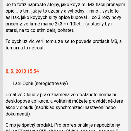
N
Je to totiz naprosto stejny, jako kdyz mi M$ tlacil pronajem
pro
opic ... s tim, jak je to uzasny a vyhodny ... mno .. vyslo to
následující
asi tak, jako kdybych si ty opice kupoval ... co 3 roky novy ...
a
pricemz ve firme mame 2k3 => 10let ... (a stacily by i
P
starsi, na to co stim delaj bohate).
pro
předchozí
To bych uz vic veril tomu, ze se to povede protlacit M$, a
nový
ten si na to netrouf.
názor
Skok
na
8. 5. 2013 15:54
další
nový
Lael Ophir
(neregistrovaný)
názor.
K
Creative Cloud v praxi znamená že dostanete normální
navigaci
desktopové aplikace, a volitelně můžete provádět některé
lze
akce v cloudu (například synchronizaci nastavení nebo
použít
dokumentů).
i
klávesy
Gimp je špatný produkt. Pro profesionála je nepoužitelný
N