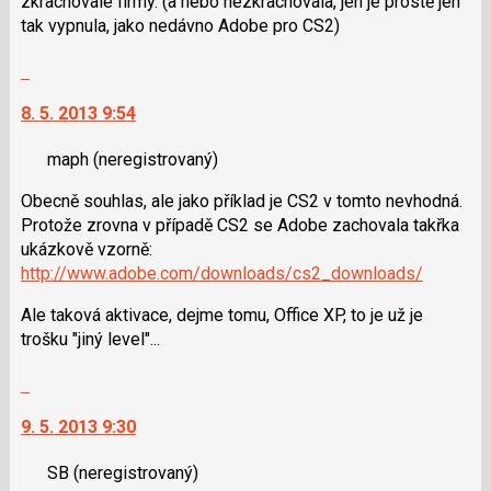
zkrachovalé firmy. (a nebo nezkrachovala, jen je prostě jen
klávesy
tak vypnula, jako nedávno Adobe pro CS2)
N
pro
Skok
následující
na
a
8. 5. 2013 9:54
další
P
nový
pro
maph
(neregistrovaný)
názor.
předchozí
K
Obecně souhlas, ale jako příklad je CS2 v tomto nevhodná.
nový
navigaci
Protože zrovna v případě CS2 se Adobe zachovala takřka
názor
lze
ukázkově vzorně:
použít
http://www.adobe.com/downloads/cs2_downloads/
i
klávesy
Ale taková aktivace, dejme tomu, Office XP, to je už je
N
trošku "jiný level"...
pro
následující
Skok
a
na
9. 5. 2013 9:30
P
další
pro
nový
SB
(neregistrovaný)
předchozí
názor.