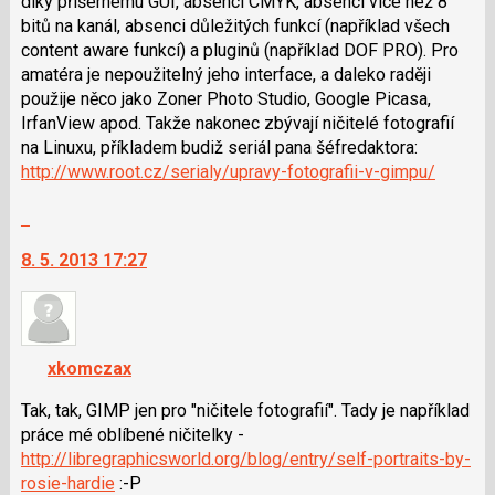
díky příšernému GUI, absenci CMYK, absenci více než 8
pro
bitů na kanál, absenci důležitých funkcí (například všech
následující
content aware funkcí) a pluginů (například DOF PRO). Pro
a
amatéra je nepoužitelný jeho interface, a daleko raději
P
použije něco jako Zoner Photo Studio, Google Picasa,
pro
IrfanView apod. Takže nakonec zbývají ničitelé fotografií
předchozí
na Linuxu, příkladem budiž seriál pana šéfredaktora:
nový
http://www.root.cz/serialy/upravy-fotografii-v-gimpu/
názor
Skok
na
8. 5. 2013 17:27
další
nový
názor.
K
navigaci
xkomczax
lze
použít
Tak, tak, GIMP jen pro "ničitele fotografií". Tady je například
i
práce mé oblíbené ničitelky -
klávesy
http://libregraphicsworld.org/blog/entry/self-portraits-by-
N
rosie-hardie
:-P