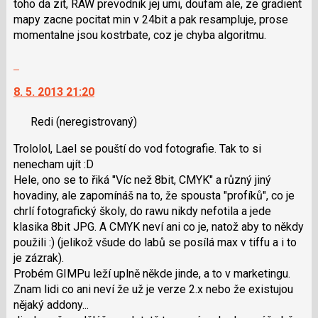
pro
toho da zit, RAW prevodnik jej umi, doufam ale, ze gradient
předchozí
mapy zacne pocitat min v 24bit a pak resampluje, prose
nový
momentalne jsou kostrbate, coz je chyba algoritmu.
názor
Skok
na
8. 5. 2013 21:20
další
nový
Redi
(neregistrovaný)
názor.
K
Trololol, Lael se pouští do vod fotografie. Tak to si
navigaci
nenecham ujít :D
lze
Hele, ono se to řiká "Víc než 8bit, CMYK" a různý jiný
použít
hovadiny, ale zapomínáš na to, že spousta "profíků", co je
i
chrlí fotografický školy, do rawu nikdy nefotila a jede
klávesy
klasika 8bit JPG. A CMYK neví ani co je, natož aby to někdy
N
použili :) (jelikož všude do labů se posílá max v tiffu a i to
pro
je zázrak).
následující
Probém GIMPu leží uplně někde jinde, a to v marketingu.
a
Znam lidi co ani neví že už je verze 2.x nebo že existujou
P
nějaký addony...
pro