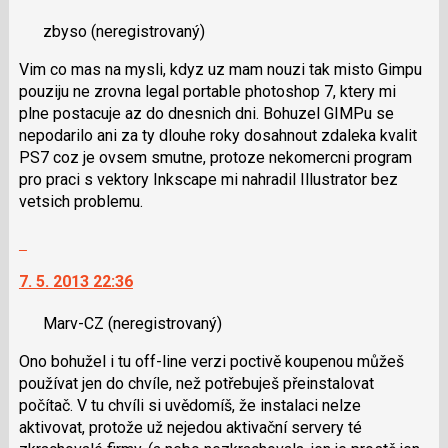
nový
zbyso
(neregistrovaný)
názor.
K
Vim co mas na mysli, kdyz uz mam nouzi tak misto Gimpu
navigaci
pouziju ne zrovna legal portable photoshop 7, ktery mi
lze
plne postacuje az do dnesnich dni. Bohuzel GIMPu se
použít
nepodarilo ani za ty dlouhe roky dosahnout zdaleka kvalit
i
PS7 coz je ovsem smutne, protoze nekomercni program
klávesy
pro praci s vektory Inkscape mi nahradil Illustrator bez
N
vetsich problemu.
pro
následující
Skok
a
na
P
7. 5. 2013 22:36
další
pro
nový
předchozí
Marv-CZ
(neregistrovaný)
názor.
nový
K
Ono bohužel i tu off-line verzi poctivě koupenou můžeš
názor
navigaci
používat jen do chvíle, než potřebuješ přeinstalovat
lze
počítač. V tu chvíli si uvědomíš, že instalaci nelze
použít
aktivovat, protože už nejedou aktivační servery té
i