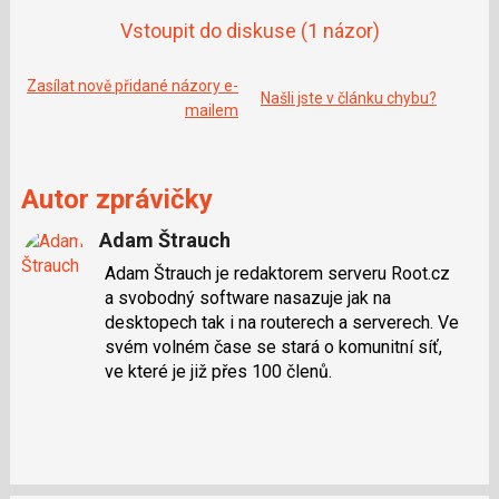
o
o
Vstoupit do diskuse
(1 názor)
k
u
Zasílat nově přidané názory e-
Našli jste v článku chybu?
mailem
Autor zprávičky
Adam Štrauch
Adam Štrauch je redaktorem serveru Root.cz
a svobodný software nasazuje jak na
desktopech tak i na routerech a serverech. Ve
svém volném čase se stará o komunitní síť,
ve které je již přes 100 členů.