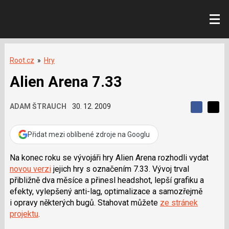
Root.cz
»
Hry
Alien Arena 7.33
ADAM ŠTRAUCH
30. 12. 2009
S
S
S
d
d
d
í
í
Přidat mezi oblíbené zdroje na Googlu
í
l
l
e
e
l
j
j
Na konec roku se vývojáři hry Alien Arena rozhodli vydat
t
e
t
novou verzi
jejich hry s označením 7.33. Vývoj trval
e
e
t
n
n
přibližně dva měsíce a přinesl headshot, lepší grafiku a
a
a
efekty, vylepšený anti-lag, optimalizace a samozřejmě
F
s
a
í
i opravy některých bugů. Stahovat můžete
ze stránek
c
t
projektu
.
e
i
b
X