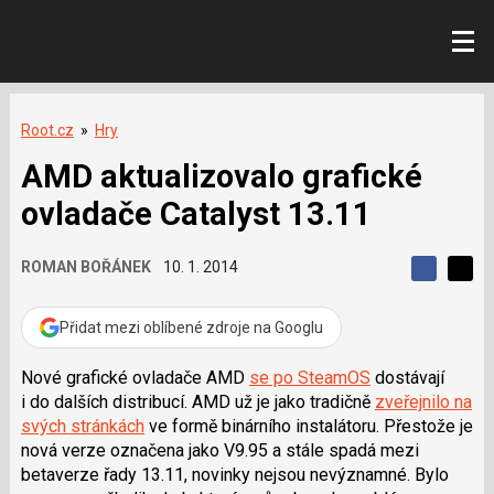
Root.cz
»
Hry
AMD aktualizovalo grafické
ovladače Catalyst 13.11
ROMAN BOŘÁNEK
10. 1. 2014
S
S
S
d
d
d
í
í
Přidat mezi oblíbené zdroje na Googlu
í
l
l
e
e
l
j
j
Nové grafické ovladače AMD
se po SteamOS
dostávají
t
e
t
i do dalších distribucí. AMD už je jako tradičně
zveřejnilo na
e
e
t
n
n
svých stránkách
ve formě binárního instalátoru. Přestože je
a
a
nová verze označena jako V9.95 a stále spadá mezi
F
s
a
í
betaverze řady 13.11, novinky nejsou nevýznamné. Bylo
c
t