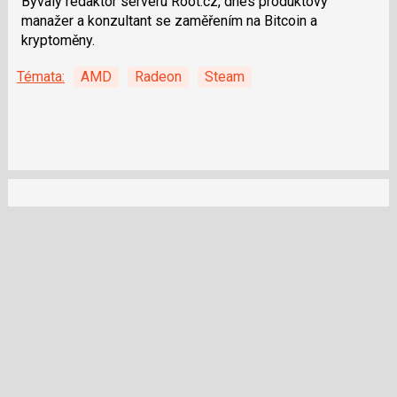
Bývalý redaktor serveru Root.cz, dnes produktový
manažer a konzultant se zaměřením na Bitcoin a
kryptoměny.
Témata:
AMD
Radeon
Steam