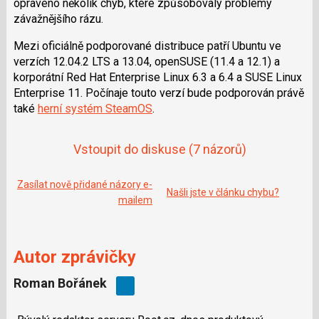
opraveno několik chyb, které způsobovaly problémy
e
i
b
X
závažnějšího rázu.
o
o
Mezi oficiálně podporované distribuce patří Ubuntu ve
k
u
verzích 12.04.2 LTS a 13.04, openSUSE (11.4 a 12.1) a
korporátní Red Hat Enterprise Linux 6.3 a 6.4 a SUSE Linux
Enterprise 11. Počínaje touto verzí bude podporován právě
také
herní systém SteamOS
.
Vstoupit do diskuse
(7 názorů)
Zasílat nově přidané názory e-
Našli jste v článku chybu?
mailem
Autor zprávičky
Roman Bořánek