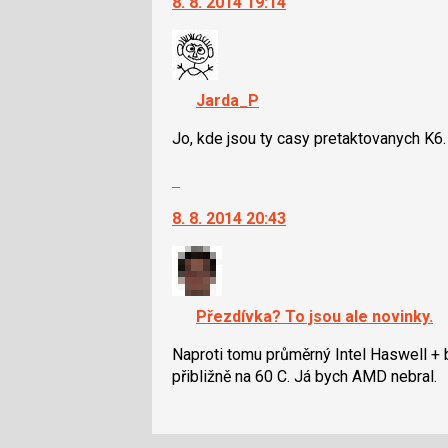
8. 8. 2014 19:14
další
klávesy
nový
N
názor.
pro
K
následující
navigaci
Jarda_P
a
lze
P
použít
Jo, kde jsou ty casy pretaktovanych K6. 
pro
i
předchozí
Skok
klávesy
nový
na
N
názor
8. 8. 2014 20:43
další
pro
nový
následující
názor.
a
K
P
navigaci
pro
Přezdívka? To jsou ale novinky.
lze
předchozí
použít
Naproti tomu průměrný Intel Haswell + 
nový
i
přibližně na 60 C. Já bych AMD nebral.
názor
klávesy
N
pro