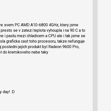
l ve svem PC AMD A10-6800 4GHz, ktery jsme
 presto se v zatezi teplota vyhoupla i na 90 C a to
sme i pastu mezi chladicem a CPU ale i tak jsme se
sla graficka cast toho procesoru, takze nefunguje
uj posledni jejich produkt byl Radeon 9600 Pro,
el do kremikoveho nebe taky
y day! :D