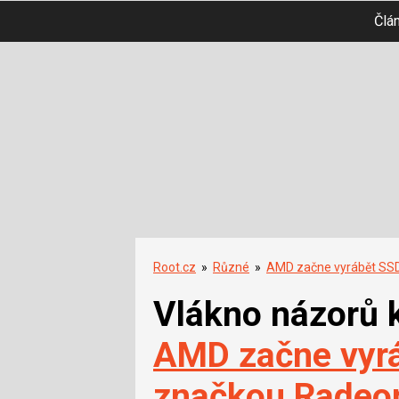
Člá
Root.cz
»
Různé
»
AMD začne vyrábět SSD
Vlákno názorů 
AMD začne vyrá
značkou Radeo