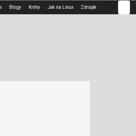
Hledat
e
Blogy
Knihy
Jak na Linux
Zdroják