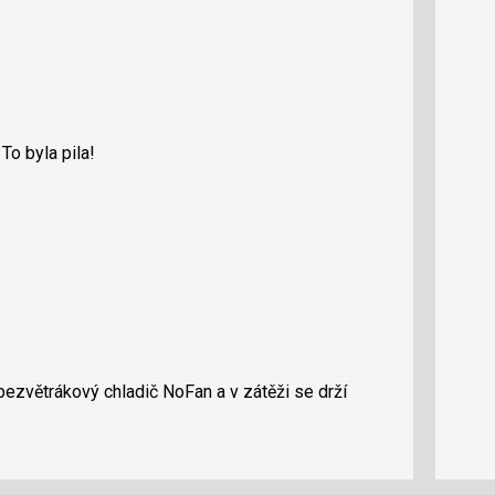
To byla pila!
bezvětrákový chladič NoFan a v zátěži se drží