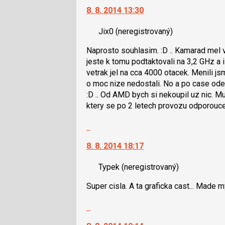
klávesy
8. 8. 2014 13:30
další
N
nový
pro
Jix0
(neregistrovaný)
názor.
následující
K
Naprosto souhlasim. :D .. Kamarad me
a
navigaci
jeste k tomu podtaktovali na 3,2 GHz a i
P
lze
vetrak jel na cca 4000 otacek. Menili j
pro
použít
o moc nize nedostali. No a po case ode
předchozí
i
:D .. Od AMD bych si nekoupil uz nic. M
nový
klávesy
ktery se po 2 letech provozu odporouc
názor
N
pro
Skok
následující
na
a
8. 8. 2014 18:17
další
P
nový
pro
Typek
(neregistrovaný)
názor.
předchozí
K
Super cisla. A ta graficka cast... Made m
nový
navigaci
názor
lze
Skok
použít
na
i