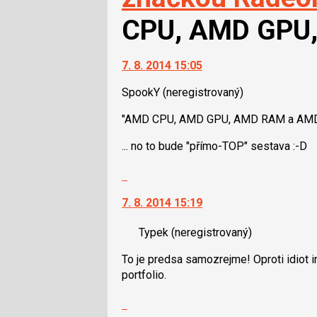
CPU, AMD GPU,
7. 8. 2014 15:05
SpookY
(neregistrovaný)
"AMD CPU, AMD GPU, AMD RAM a AM
... no to bude "přímo-TOP" sestava :-D
Skok
na
7. 8. 2014 15:19
další
nový
Typek
(neregistrovaný)
názor.
K
To je predsa samozrejme! Oproti idiot i
navigaci
portfolio.
lze
použít
Skok
i
na