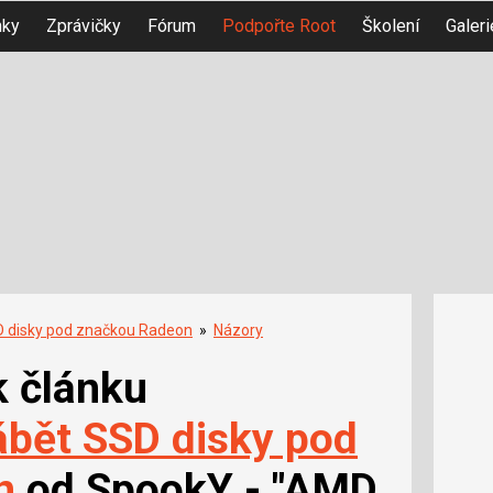
nky
Zprávičky
Fórum
Podpořte Root
Školení
Galeri
 disky pod značkou Radeon
»
Názory
k článku
bět SSD disky pod
n
od SpookY - "AMD