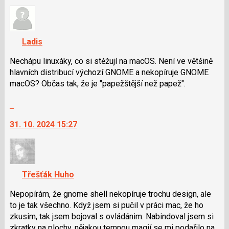
nový
nový
názor.
názor
K
navigaci
Ladis
lze
použít
Nechápu linuxáky, co si stěžují na macOS. Není ve většině
i
hlavních distribucí výchozí GNOME a nekopíruje GNOME
klávesy
macOS? Občas tak, že je "papežštější než papež".
N
Skok
pro
na
následující
31. 10. 2024 15:27
další
a
nový
P
názor.
pro
K
předchozí
navigaci
nový
Třešťák Huho
lze
názor
použít
Nepopírám, že gnome shell nekopíruje trochu design, ale
i
to je tak všechno. Když jsem si pučil v práci mac, že ho
klávesy
zkusim, tak jsem bojoval s ovládánim. Nabindoval jsem si
N
zkratky na plochy, nějakou temnou magií se mi podařilo na