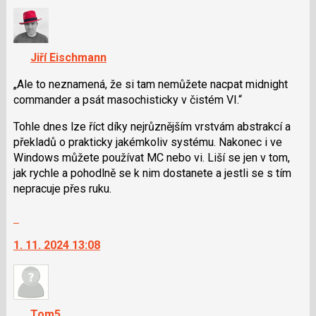
nový
předchozí
názor.
nový
K
názor
navigaci
Jiří Eischmann
lze
použít
Ale to neznamená, že si tam nemůžete nacpat midnight
i
commander a psát masochisticky v čistém VI.
klávesy
Tohle dnes lze říct díky nejrůznějším vrstvám abstrakcí a
N
překladů o prakticky jakémkoliv systému. Nakonec i ve
pro
Windows můžete používat MC nebo vi. Liší se jen v tom,
následující
jak rychle a pohodlně se k nim dostanete a jestli se s tím
a
nepracuje přes ruku.
P
pro
Skok
předchozí
na
nový
1. 11. 2024 13:08
další
názor
nový
názor.
K
navigaci
Tom5