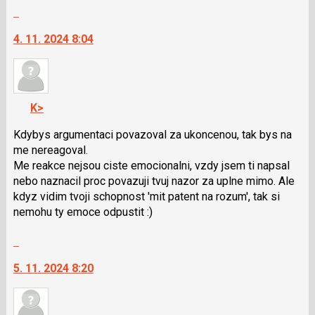
Skok
a
na
P
4. 11. 2024 8:04
další
pro
nový
předchozí
názor.
nový
K
názor
navigaci
K>
lze
použít
Kdybys argumentaci povazoval za ukoncenou, tak bys na
i
me nereagoval.
klávesy
Me reakce nejsou ciste emocionalni, vzdy jsem ti napsal
N
nebo naznacil proc povazuji tvuj nazor za uplne mimo. Ale
pro
kdyz vidim tvoji schopnost 'mit patent na rozum', tak si
následující
nemohu ty emoce odpustit :)
a
Skok
P
na
pro
5. 11. 2024 8:20
další
předchozí
nový
nový
názor.
názor