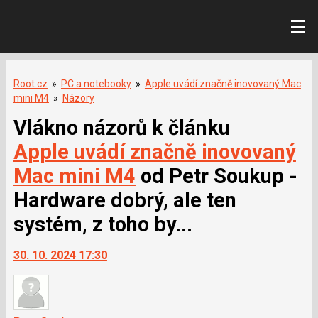
Root.cz
»
PC a notebooky
»
Apple uvádí značně inovovaný Mac
mini M4
»
Názory
Vlákno názorů k článku
Apple uvádí značně inovovaný
Mac mini M4
od Petr Soukup -
Hardware dobrý, ale ten
systém, z toho by...
30. 10. 2024 17:30