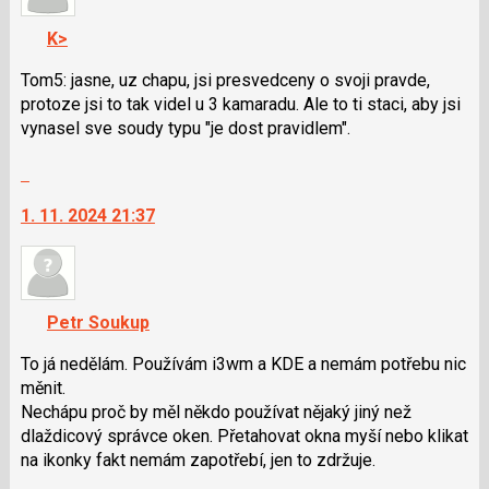
K
navigaci
K>
lze
použít
Tom5: jasne, uz chapu, jsi presvedceny o svoji pravde,
i
protoze jsi to tak videl u 3 kamaradu. Ale to ti staci, aby jsi
klávesy
vynasel sve soudy typu "je dost pravidlem".
N
Skok
pro
na
následující
1. 11. 2024 21:37
další
a
nový
P
názor.
pro
K
předchozí
navigaci
nový
Petr Soukup
lze
názor
použít
To já nedělám. Používám i3wm a KDE a nemám potřebu nic
i
měnit.
klávesy
Nechápu proč by měl někdo používat nějaký jiný než
N
dlaždicový správce oken. Přetahovat okna myší nebo klikat
pro
na ikonky fakt nemám zapotřebí, jen to zdržuje.
následující