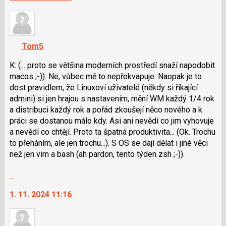
nový
a
názor.
P
K
pro
navigaci
předchozí
Tom5
lze
nový
použít
K: (... proto se většina moderních prostředí snaží napodobit
názor
i
macos ;-)). Ne, vůbec mě to nepřekvapuje. Naopak je to
klávesy
dost pravidlem, že Linuxoví uživatelé (někdy si říkající
N
admini) si jen hrajou s nastavením, mění WM každý 1/4 rok
pro
a distribuci každý rok a pořád zkoušejí něco nového a k
následující
práci se dostanou málo kdy. Asi ani nevědí co jim vyhovuje
a
a nevědí co chtějí. Proto ta špatná produktivita... (Ok. Trochu
P
to přeháním, ale jen trochu...). S OS se dají dělat i jiné věci
pro
než jen vim a bash (ah pardon, tento týden zsh ;-)).
předchozí
Skok
nový
na
názor
1. 11. 2024 11:16
další
nový
názor.