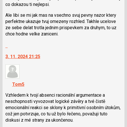
i
co dokazou ti nejlepsi.
klávesy
Ale libi se mi jak mas na vsechno svuj pevny nazor ktery
N
perfektne ukazuje tvuj omezeny rozhled. Takhle ucelove
pro
ze sebe delat trotla jednim prispevkem za druhym, to uz
následující
chce hodne velke zaniceni.
a
P
Skok
pro
na
předchozí
3. 11. 2024 21:25
další
nový
nový
názor
názor.
K
navigaci
Tom5
lze
použít
Vzhledem k tvojí absenci racionální argumentace a
i
neschopnosti vyvozovat logické závěry a tvé čistě
klávesy
emocionální reakci se sklony k primitivní osobním útokům,
N
což jen potvrzuje, co tu už bylo řečeno, považuji tuto
pro
diskusi z mé strany za ukončenou.
následující