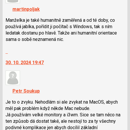
K
navigaci
martinpoljak
lze
použít
Manželka je také humanitně zaměřená a od té doby, co
i
používá jablka, pořídit ji počítač s Windows, tak s ním
klávesy
ledatak dostanu po hlavě. Takže ani humanitní orientace
N
sama o sobě neznamená nic.
pro
Skok
následující
na
a
30. 10. 2024 19:47
další
P
nový
pro
názor.
předchozí
K
nový
navigaci
názor
Petr Soukup
lze
použít
Je to o zvyku. Nehodlám si ale zvykat na MacOS, abych
i
měl pak problém když někde Mac nebude.
klávesy
Já používám velké monitory a i3wm. Sice se tam něco na
N
ten způsob dá dostat také, ale nestojí to za ty všechny
pro
podivné komplikace jen abych docílil základní