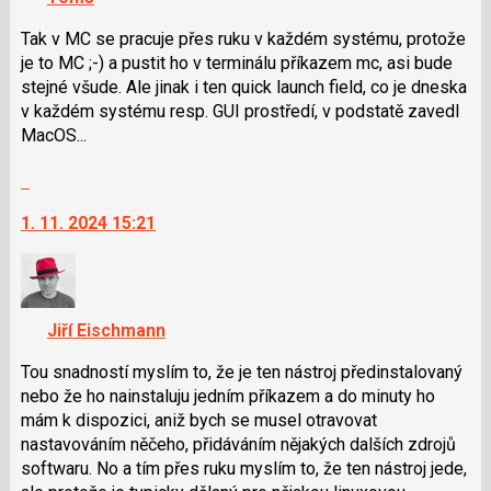
lze
použít
Tak v MC se pracuje přes ruku v každém systému, protože
i
je to MC ;-) a pustit ho v terminálu příkazem mc, asi bude
klávesy
stejné všude. Ale jinak i ten quick launch field, co je dneska
N
v každém systému resp. GUI prostředí, v podstatě zavedl
pro
MacOS...
následující
Skok
a
na
P
1. 11. 2024 15:21
další
pro
nový
předchozí
názor.
nový
K
názor
navigaci
Jiří Eischmann
lze
použít
Tou snadností myslím to, že je ten nástroj předinstalovaný
i
nebo že ho nainstaluju jedním příkazem a do minuty ho
klávesy
mám k dispozici, aniž bych se musel otravovat
N
nastavováním něčeho, přidáváním nějakých dalších zdrojů
pro
softwaru. No a tím přes ruku myslím to, že ten nástroj jede,
následující