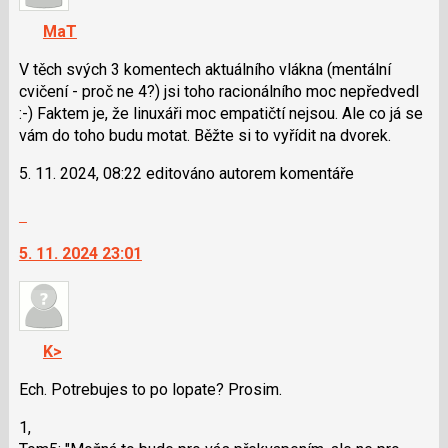
K
navigaci
MaT
lze
použít
V těch svých 3 komentech aktuálního vlákna (mentální
i
cvičení - proč ne 4?) jsi toho racionálního moc nepředvedl
klávesy
:-) Faktem je, že linuxáři moc empatičtí nejsou. Ale co já se
N
vám do toho budu motat. Běžte si to vyřídit na dvorek.
pro
5. 11. 2024, 08:22 editováno autorem komentáře
následující
a
Skok
P
na
pro
5. 11. 2024 23:01
další
předchozí
nový
nový
názor.
názor
K
navigaci
K>
lze
použít
Ech. Potrebujes to po lopate? Prosim.
i
1,
klávesy