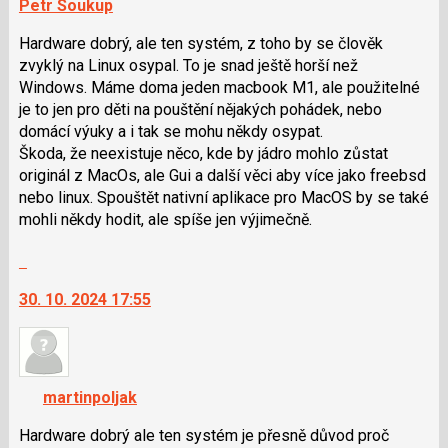
Petr Soukup
Hardware dobrý, ale ten systém, z toho by se člověk
zvyklý na Linux osypal. To je snad ještě horší než
Windows. Máme doma jeden macbook M1, ale použitelné
je to jen pro děti na pouštění nějakých pohádek, nebo
domácí výuky a i tak se mohu někdy osypat.
Škoda, že neexistuje něco, kde by jádro mohlo zůstat
originál z MacOs, ale Gui a další věci aby více jako freebsd
nebo linux. Spouštět nativní aplikace pro MacOS by se také
mohli někdy hodit, ale spíše jen výjimečně.
Skok
na
30. 10. 2024 17:55
další
nový
názor.
K
navigaci
martinpoljak
lze
použít
Hardware dobrý ale ten systém je přesně důvod proč