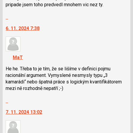
pripade jsem toho predvedl mnohem vic nez ty.
Skok
na
6. 11. 2024 7:38
další
nový
názor.
K
navigaci
MaT
lze
použít
He he. Třeba to je tím, že se lišíme v definici pojmu
i
racionální argument. Vymyslené nesmysly typu „3
klávesy
kamarádi“ nebo špatná práce s logickým kvantifikátorem
N
mezi ně rozhodně nepatří ;-)
pro
Skok
následující
na
a
7. 11. 2024 13:02
další
P
nový
pro
názor.
předchozí
K