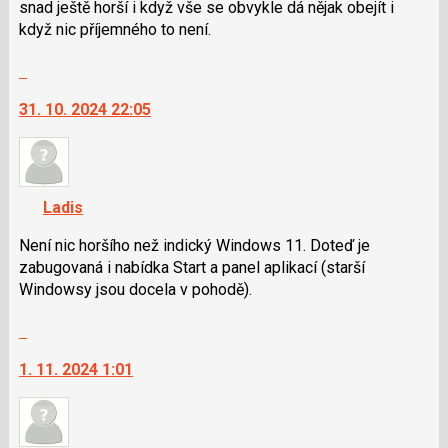
a
snad ještě horší i když vše se obvykle dá nějak obejít i
P
když nic příjemného to není.
pro
Skok
předchozí
na
nový
31. 10. 2024 22:05
další
názor
nový
názor.
K
navigaci
Ladis
lze
použít
Není nic horšího než indický Windows 11. Doteď je
i
zabugovaná i nabídka Start a panel aplikací (starší
klávesy
Windowsy jsou docela v pohodě).
N
Skok
pro
na
následující
1. 11. 2024 1:01
další
a
nový
P
názor.
pro
K
předchozí