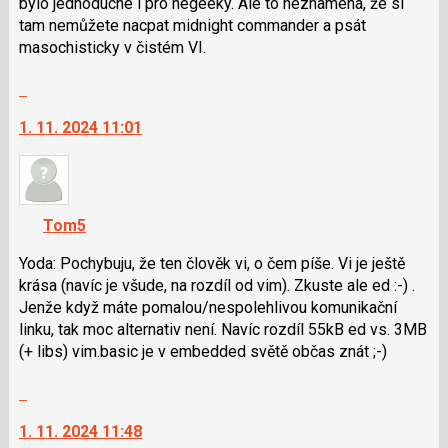
pro
bylo jednoduché i pro negeeky. Ale to neznamená, že si
následující
tam nemůžete nacpat midnight commander a psát
a
masochisticky v čistém VI.
P
Skok
pro
na
předchozí
1. 11. 2024 11:01
další
nový
nový
názor
názor.
K
navigaci
Tom5
lze
použít
Yoda: Pochybuju, že ten člověk vi, o čem píše. Vi je ještě
i
krása (navíc je všude, na rozdíl od vim). Zkuste ale ed :-) .
klávesy
Jenže když máte pomalou/nespo­lehlivou komunikační
N
linku, tak moc alternativ není. Navíc rozdíl 55kB ed vs. 3MB
pro
(+ libs) vim.basic je v embedded světě občas znát ;-)
následující
Skok
a
na
P
1. 11. 2024 11:48
další
pro