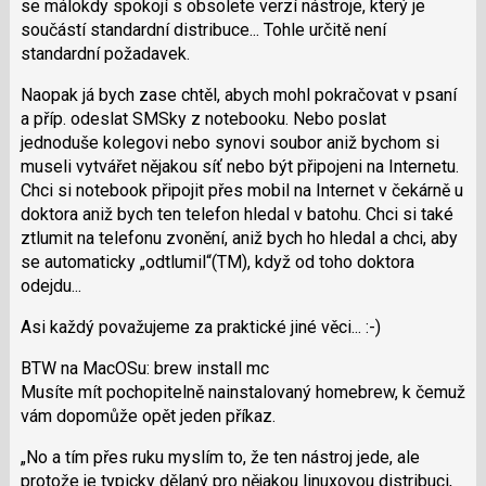
se málokdy spokojí s obsolete verzí nástroje, který je
předchozí
součástí standardní distribuce... Tohle určitě není
nový
standardní požadavek.
názor
Naopak já bych zase chtěl, abych mohl pokračovat v psaní
a příp. odeslat SMSky z notebooku. Nebo poslat
jednoduše kolegovi nebo synovi soubor aniž bychom si
museli vytvářet nějakou síť nebo být připojeni na Internetu.
Chci si notebook připojit přes mobil na Internet v čekárně u
doktora aniž bych ten telefon hledal v batohu. Chci si také
ztlumit na telefonu zvonění, aniž bych ho hledal a chci, aby
se automaticky „odtlumil“(TM), když od toho doktora
odejdu...
Asi každý považujeme za praktické jiné věci... :-)
BTW na MacOSu: brew install mc
Musíte mít pochopitelně nainstalovaný homebrew, k čemuž
vám dopomůže opět jeden příkaz.
No a tím přes ruku myslím to, že ten nástroj jede, ale
protože je typicky dělaný pro nějakou linuxovou distribuci,