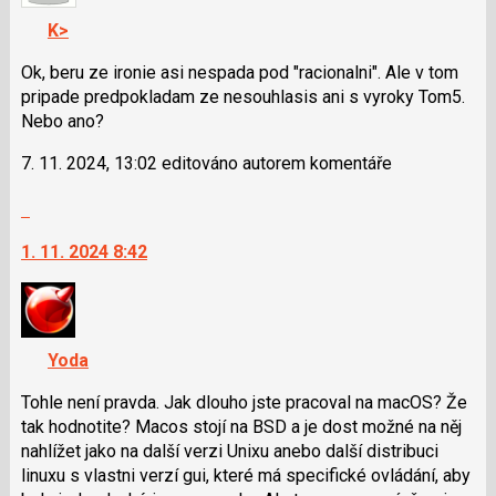
nový
navigaci
názor
K>
lze
použít
Ok, beru ze ironie asi nespada pod "racionalni". Ale v tom
i
pripade predpokladam ze nesouhlasis ani s vyroky Tom5.
klávesy
Nebo ano?
N
7. 11. 2024, 13:02 editováno autorem komentáře
pro
následující
Skok
a
na
P
1. 11. 2024 8:42
další
pro
nový
předchozí
názor.
nový
K
názor
navigaci
Yoda
lze
použít
Tohle není pravda. Jak dlouho jste pracoval na macOS? Že
i
tak hodnotite? Macos stojí na BSD a je dost možné na něj
klávesy
nahlížet jako na další verzi Unixu anebo další distribuci
N
linuxu s vlastni verzí gui, které má specifické ovládání, aby