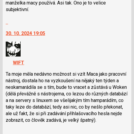
i
manželka macy používá. Asi tak. Ono je to velice
klávesy
subjektivní.
N
Skok
pro
na
následující
30. 10. 2024 19:05
další
a
nový
P
názor.
pro
K
předchozí
navigaci
nový
WIFT
lze
názor
použít
Ta moje měla nedávno možnost si vzít Maca jako pracovní
i
nástroj, dostala ho na vyzkoušení na nějaký ten týden a
klávesy
neskamarádila se s tím, bude to vracet a zůstává u Woken
N
(dělá převážně s nástrojema, co lezou do různých databází
pro
a na servery s linuxem se všelijakým tím hamparádím, co
následující
taky leze do databází, tedy asi nic, co by nešlo překonat,
a
ale už fakt, že si při zadávání přihlašovacího hesla nejde
P
zobrazit, co člověk zadává, je velký špatný).
pro
Skok
předchozí