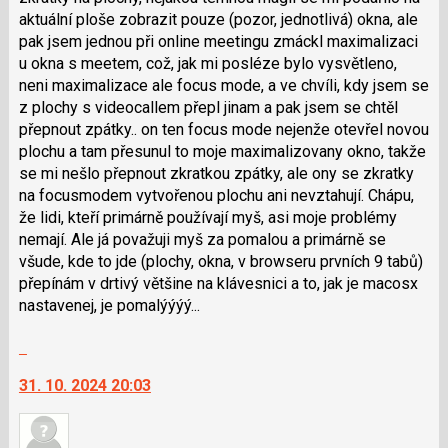
pro
aktuální ploše zobrazit pouze (pozor, jednotlivá) okna, ale
následující
pak jsem jednou při online meetingu zmáckl maximalizaci
a
u okna s meetem, což, jak mi posléze bylo vysvětleno,
P
neni maximalizace ale focus mode, a ve chvíli, kdy jsem se
pro
z plochy s videocallem přepl jinam a pak jsem se chtěl
předchozí
přepnout zpátky.. on ten focus mode nejenže otevřel novou
nový
plochu a tam přesunul to moje maximalizovany okno, takže
názor
se mi nešlo přepnout zkratkou zpátky, ale ony se zkratky
na focusmodem vytvořenou plochu ani nevztahují. Chápu,
že lidi, kteří primárně používají myš, asi moje problémy
nemají. Ale já považuji myš za pomalou a primárně se
všude, kde to jde (plochy, okna, v browseru prvních 9 tabů)
přepínám v drtivý většine na klávesnici a to, jak je macosx
nastavenej, je pomalýýýý...
Skok
na
31. 10. 2024 20:03
další
nový
názor.