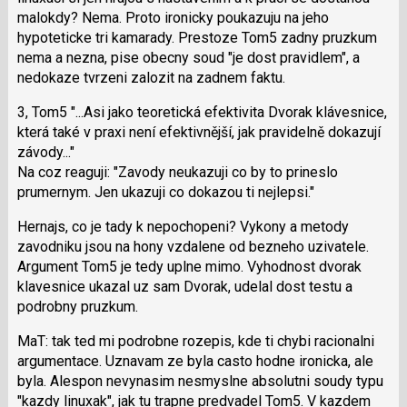
malokdy? Nema. Proto ironicky poukazuju na jeho
hypoteticke tri kamarady. Prestoze Tom5 zadny pruzkum
nema a nezna, pise obecny soud "je dost pravidlem", a
nedokaze tvrzeni zalozit na zadnem faktu.
3, Tom5 "...Asi jako teoretická efektivita Dvorak klávesnice,
která také v praxi není efektivnější, jak pravidelně dokazují
závody..."
Na coz reaguji: "Zavody neukazuji co by to prineslo
prumernym. Jen ukazuji co dokazou ti nejlepsi."
Hernajs, co je tady k nepochopeni? Vykony a metody
zavodniku jsou na hony vzdalene od bezneho uzivatele.
Argument Tom5 je tedy uplne mimo. Vyhodnost dvorak
klavesnice ukazal uz sam Dvorak, udelal dost testu a
podrobny pruzkum.
MaT: tak ted mi podrobne rozepis, kde ti chybi racionalni
argumentace. Uznavam ze byla casto hodne ironicka, ale
byla. Alespon nevynasim nesmyslne absolutni soudy typu
"kazdy linuxak", jak tu trapne predvadel Tom5. V kazdem