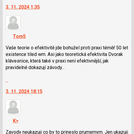
na
3. 11. 2024 1:35
další
nový
názor.
K
navigaci
Tom5
lze
použít
Vaše teorie o efektivitě jde bohužel proti praxi téměř 50 let
i
existence tiled wm. Asi jako teoretická efektivita Dvorak
klávesy
klávesnice, která také v praxi není efektivnější, jak
N
pravidelně dokazují závody...
pro
Skok
následující
na
a
3. 11. 2024 18:15
další
P
nový
pro
názor.
předchozí
K
nový
navigaci
názor
K>
lze
použít
Zavody neukazuji co by to prineslo prumernym. Jen ukazuji