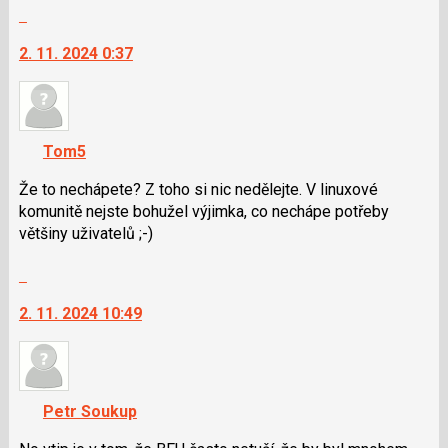
Skok
a
na
P
2. 11. 2024 0:37
další
pro
nový
předchozí
názor.
nový
K
názor
navigaci
Tom5
lze
použít
Že to nechápete? Z toho si nic nedělejte. V linuxové
i
komunitě nejste bohužel výjimka, co nechápe potřeby
klávesy
většiny uživatelů ;-)
N
Skok
pro
na
následující
2. 11. 2024 10:49
další
a
nový
P
názor.
pro
K
předchozí
navigaci
nový
Petr Soukup
lze
názor
použít