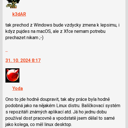
P
K
pro
navigaci
k3dAR
předchozí
lze
nový
použít
tak prechod z Windows bude vzdycky zmena k lepsimu, i
názor
i
kdyz pujdes na macOS, ale z Xfce nemam potrebu
klávesy
prechazet nikam ;-)
N
Skok
pro
na
následující
31. 10. 2024 8:17
další
a
nový
P
názor.
pro
K
předchozí
navigaci
nový
Yoda
lze
názor
použít
Ono to jde hodně doupravit, tak aby práce byla hodně
i
podobná jako na nějakém Linux distru. Balíčkovací systém
klávesy
s repozitáři známých aplikací atd. Já ho jednu dobu
N
používal dost pracovně a vpodstatě jsem dělal to samé
pro
jako kolega, co měl linux desktop.