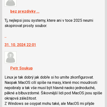
K
předchozí
navigaci
nový
bez prezdivky ...
lze
názor
použít
Tj, nejlepsi jsou systemy, ktere ani v toce 2025 neumi
i
skopirovat prosty soubor.
klávesy
Skok
N
na
pro
31. 10. 2024 22:01
další
následující
nový
a
názor.
P
K
pro
navigaci
předchozí
Petr Soukup
lze
nový
použít
Linux je tak dobrý jak dobře si ho umíte zkonfigurovat.
názor
i
Naopak MacOS cílí spíše na masy, které moc moudrosti
klávesy
nepobraly a tak vše musí být hlavně naoko jednoduché,
N
pěkné a blbuvzdorné. Šikovnější lidi pod MacOS jsou spíše
pro
okrajová záležitost.
následující
Z Windows se osypat mohu také, ale MacOS mi přijde