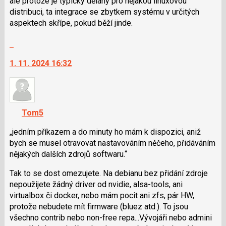
ale protože je typicky dělaný pro nějakou linuxovou
a
distribuci, ta integrace se zbytkem systému v určitých
P
aspektech skřípe, pokud běží jinde.
pro
Skok
předchozí
na
nový
1. 11. 2024 16:32
další
názor
nový
názor.
K
navigaci
Tom5
lze
použít
jedním příkazem a do minuty ho mám k dispozici, aniž
i
bych se musel otravovat nastavováním něčeho, přidáváním
klávesy
nějakých dalších zdrojů softwaru.
N
Tak to se dost omezujete. Na debianu bez přidání zdroje
pro
nepoužijete žádný driver od nvidie, alsa-tools, ani
následující
virtualbox či docker, nebo mám pocit ani zfs, pár HW,
a
protože nebudete mít firmware (bluez atd.). To jsou
P
všechno contrib nebo non-free repa...Vývojáři nebo admini
pro