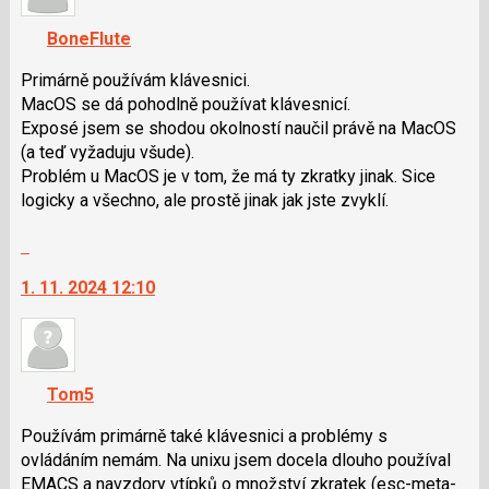
K
navigaci
BoneFlute
lze
použít
Primárně používám klávesnici.
i
MacOS se dá pohodlně používat klávesnicí.
klávesy
Exposé jsem se shodou okolností naučil právě na MacOS
N
(a teď vyžaduju všude).
pro
Problém u MacOS je v tom, že má ty zkratky jinak. Sice
následující
logicky a všechno, ale prostě jinak jak jste zvyklí.
a
Skok
P
na
pro
1. 11. 2024 12:10
další
předchozí
nový
nový
názor.
názor
K
navigaci
Tom5
lze
použít
Používám primárně také klávesnici a problémy s
i
ovládáním nemám. Na unixu jsem docela dlouho používal
klávesy
EMACS a navzdory vtípků o množství zkratek (esc-meta-