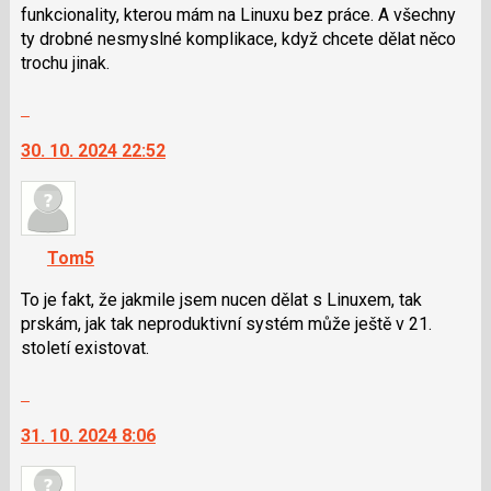
následující
funkcionality, kterou mám na Linuxu bez práce. A všechny
a
ty drobné nesmyslné komplikace, když chcete dělat něco
P
trochu jinak.
pro
Skok
předchozí
na
nový
30. 10. 2024 22:52
další
názor
nový
názor.
K
navigaci
Tom5
lze
použít
To je fakt, že jakmile jsem nucen dělat s Linuxem, tak
i
prskám, jak tak neproduktivní systém může ještě v 21.
klávesy
století existovat.
N
Skok
pro
na
následující
31. 10. 2024 8:06
další
a
nový
P
názor.
pro