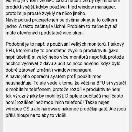
No vtip je v tom, že BFU často netuší, že by byl mnohem
i
produktivnější, kdyby používal tiled window managaer,
klávesy
protože je prostě zvyklý na něco jiného.
N
Navíc pokud pracujete jen se dvěma okny, je to celkem
pro
jedno. A takto začínají všichni. Problém to začne být až
následující
máte otevřených podstatně více oken.
a
Podobně je to např. s používání velkých monitorů. I takový
P
BFU, kterému by to podstatně zvýšilo produktivitu (jako
pro
např. účetní) si velký nebo více monitorů nepořídí, protože
předchozí
nechce vyčnívat z davu a učit se něco nového, když bylo
nový
dobré zároveň změnit i window managera.
názor
A navíc jeho operační systém profi použíti moc
neusnadňuje. To ale vede k tomu, že většina BFU si vystačí
s mobilním telefonem, protože rozdíl v produktivitě není
tak výrazný jaký by mohl být. Displeje počítačů mají často
horší rozlišení než mobilních telefonů! Takže nejen
výrobce OS a ale hardware nakonec prodělají gatě. Ale jsou
příliš hloupí na to aby to viděli.
Skok