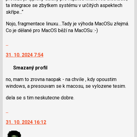
ta integrace se zbytkem systému v určitých aspektech
skřípe...
Nojo, fragmentace linuxu....Tady je výhoda MacOSu zřejmá.
Co je dělané pro MacOS běží na MacOSu :-)
Skok
na
31. 10. 2024 7:54
další
nový
Smazaný profil
názor.
K
no, mam to zrovna naopak - na chvile , kdy opoustim
navigaci
windows, a presouvam se k macosu, se vylozene tesim.
lze
použít
dela se s tim neskutecne dobre.
i
klávesy
Skok
N
na
31. 10. 2024 16:12
pro
další
následující
nový
a
názor.