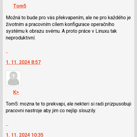
navigaci
nový
Tom5
lze
názor
použít
Možná to bude pro vás překvapením, ale ne pro každého je
i
životním a pracovním cílem konfigurace operačního
klávesy
systému k obrazu svému. A proto práce v Linuxu tak
N
neproduktivní.
pro
Skok
následující
na
a
1. 11. 2024 8:57
další
P
nový
pro
názor.
předchozí
K
nový
navigaci
názor
K>
lze
použít
Tom5: mozna te to prekvapi, ale nekteri si radi prizpusobuji
i
pracovni nastroje aby jim co nejlip slouzily.
klávesy
Skok
N
na
pro
1. 11. 2024 10:35
další
následující