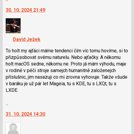
na
nový
30. 10. 2024 21:49
další
názor
nový
názor.
K
navigaci
David Ježek
lze
použít
To holt my ajťáci máme tendenci čím víc tomu hovíme, si to
i
přizpůsobovat svému naturelu. Nebo ajťačky. A někomu
klávesy
holt macOS sedne, někomu ne. Proto já mám výhodu, maje
N
v rodině v péči stroje samejch humanitně založenejch
pro
příslušnic, jim nasazuji co mi zrovna vyhovuje. Takže všude
následující
v baráku je už pár let Mageia, tu s KDE, tu s LXQt, tu s
a
LXDE.
P
Skok
pro
na
předchozí
31. 10. 2024 14:30
další
nový
nový
názor
názor.