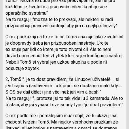
Tom5: "Možná to bude pro vás překvapením, ale ne pro
N
každého je životním a pracovním cílem konfigurace
pro
operačního systému"
následující
Na to reaguji: "mozna te to prekvapi, ale nekteri si radi
a
prizpusobuji pracovni nastroje aby jim co nejlip slouzily."
P
pro
Cimz poukazuji na to ze to co Tom5 shazuje jako zivotni cil
předchozí
je doopravdy treba jen prizpusobeni nastroje. Urcite
nový
existuje par lidi co ktere je toto zivotni cil. Ale to neni
názor
duvod opomenout ten zbytek kteri si jen konfiguruji nastroj.
Neboli Tom5 si vybral jen uzkou skupinu a podle ni
odsuzuje zbytek.
2, Tom5 "...je to dost pravidlem, že Linuxoví uživatelé ... si
jen hrajou s nastavením... a k práci se dostanou málo kdy....
S OS se dají dělat i jiné věci než jen vim a bash "
Na to reaguji: "...protoze jsi to tak videl u 3 kamaradu. Ale to
ti staci, aby jsi vynasel sve soudy typu "je dost pravidlem"."
Cimz podle me i pomalejsim musi dojit, ze tu ukazuji na
chabost tvrzeni Tom5. Ma nejaky verohodny pruzkum ze
linuxaci si jen hrajou s nastavenim a k praci se dostanou