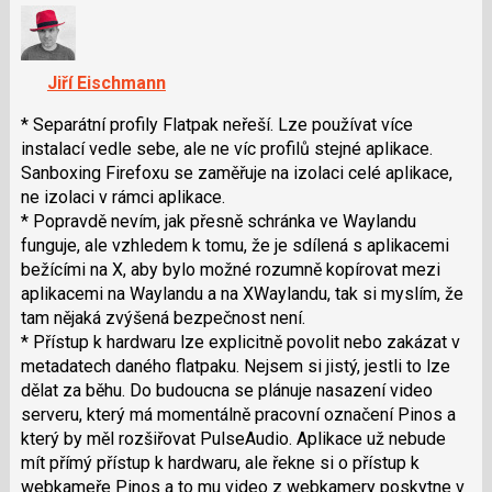
nový
názor.
K
navigaci
Jiří Eischmann
lze
použít
* Separátní profily Flatpak neřeší. Lze používat více
i
instalací vedle sebe, ale ne víc profilů stejné aplikace.
klávesy
Sanboxing Firefoxu se zaměřuje na izolaci celé aplikace,
N
ne izolaci v rámci aplikace.
pro
* Popravdě nevím, jak přesně schránka ve Waylandu
následující
funguje, ale vzhledem k tomu, že je sdílená s aplikacemi
a
bežícími na X, aby bylo možné rozumně kopírovat mezi
P
aplikacemi na Waylandu a na XWaylandu, tak si myslím, že
pro
tam nějaká zvýšená bezpečnost není.
předchozí
* Přístup k hardwaru lze explicitně povolit nebo zakázat v
nový
metadatech daného flatpaku. Nejsem si jistý, jestli to lze
názor
dělat za běhu. Do budoucna se plánuje nasazení video
serveru, který má momentálně pracovní označení Pinos a
který by měl rozšiřovat PulseAudio. Aplikace už nebude
mít přímý přístup k hardwaru, ale řekne si o přístup k
webkameře Pinos a to mu video z webkamery poskytne v