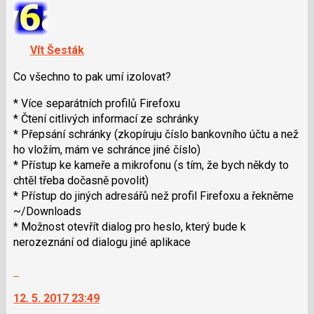
předchozí
názor.
nový
K
názor
navigaci
Vít Šesták
lze
použít
Co všechno to pak umí izolovat?
i
* Více separátních profilů Firefoxu
klávesy
* Čtení citlivých informací ze schránky
N
* Přepsání schránky (zkopíruju číslo bankovního účtu a než
pro
ho vložím, mám ve schránce jiné číslo)
následující
* Přístup ke kameře a mikrofonu (s tím, že bych někdy to
a
chtěl třeba dočasně povolit)
P
* Přístup do jiných adresářů než profil Firefoxu a řekněme
pro
~/Downloads
předchozí
* Možnost otevřít dialog pro heslo, který bude k
nový
nerozeznání od dialogu jiné aplikace
názor
Skok
na
12. 5. 2017 23:49
další