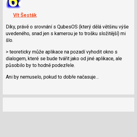
K
navigaci
Vít Šesták
lze
použít
Díky, právě o srovnání s QubesOS (který dělá většinu výše
i
uvedeného, snad jen s kamerou je to trošku složitější) mi
klávesy
šlo.
N
> teoreticky může aplikace na pozadí vyhodit okno s
pro
dialogem, které se bude tvářit jako od jiné aplikace, ale
následující
působilo by to hodně podezřele.
a
P
Ani by nemuselo, pokud to dobře načasuje…
pro
předchozí
nový
názor