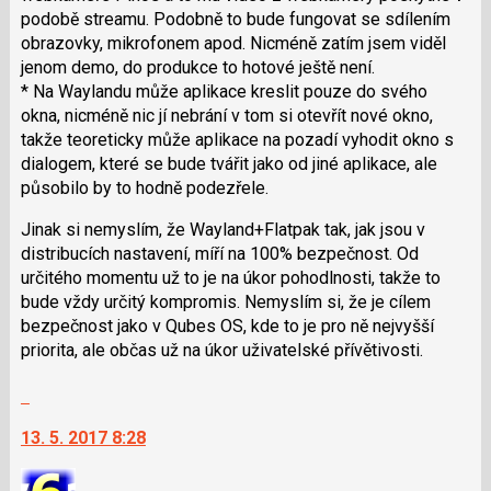
podobě streamu. Podobně to bude fungovat se sdílením
obrazovky, mikrofonem apod. Nicméně zatím jsem viděl
jenom demo, do produkce to hotové ještě není.
* Na Waylandu může aplikace kreslit pouze do svého
okna, nicméně nic jí nebrání v tom si otevřít nové okno,
takže teoreticky může aplikace na pozadí vyhodit okno s
dialogem, které se bude tvářit jako od jiné aplikace, ale
působilo by to hodně podezřele.
Jinak si nemyslím, že Wayland+Flatpak tak, jak jsou v
distribucích nastavení, míří na 100% bezpečnost. Od
určitého momentu už to je na úkor pohodlnosti, takže to
bude vždy určitý kompromis. Nemyslím si, že je cílem
bezpečnost jako v Qubes OS, kde to je pro ně nejvyšší
priorita, ale občas už na úkor uživatelské přívětivosti.
Skok
na
13. 5. 2017 8:28
další
nový
názor.