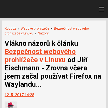
Root.cz
»
Webové prohlížeče
»
Bezpečnost webového
prohlížeče v Linuxu
»
Názory
Vlákno názorů k článku
Bezpečnost webového
prohlížeče v Linuxu
od Jiří
Eischmann - Zrovna včera
jsem začal používat Firefox na
Waylandu...
12. 5. 2017 14:28