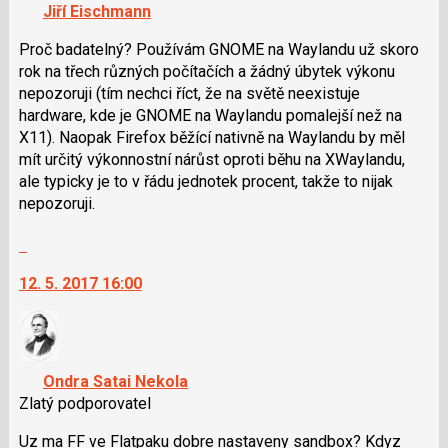
navigaci
Jiří Eischmann
a
lze
P
použít
Proč badatelný? Používám GNOME na Waylandu už skoro
pro
i
rok na třech různých počítačích a žádný úbytek výkonu
předchozí
klávesy
nepozoruji (tím nechci říct, že na světě neexistuje
nový
N
hardware, kde je GNOME na Waylandu pomalejší než na
názor
pro
X11). Naopak Firefox běžící nativně na Waylandu by měl
následující
mít určitý výkonnostní nárůst oproti běhu na XWaylandu,
a
ale typicky je to v řádu jednotek procent, takže to nijak
P
nepozoruji.
pro
Skok
předchozí
na
nový
12. 5. 2017 16:00
další
názor
nový
názor.
K
navigaci
Ondra Satai Nekola
lze
Zlatý podporovatel
použít
i
Uz ma FF ve Flatpaku dobre nastaveny sandbox? Kdyz