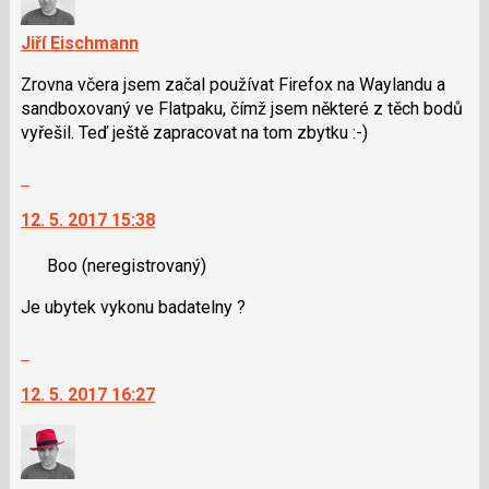
Jiří Eischmann
Zrovna včera jsem začal používat Firefox na Waylandu a
sandboxovaný ve Flatpaku, čímž jsem některé z těch bodů
vyřešil. Teď ještě zapracovat na tom zbytku :-)
Skok
na
12. 5. 2017 15:38
další
nový
Boo
(neregistrovaný)
názor.
K
Je ubytek vykonu badatelny ?
navigaci
lze
Skok
použít
na
i
12. 5. 2017 16:27
další
klávesy
nový
N
názor.
pro
K
následující