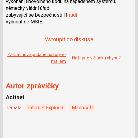
vykonání libovolného kódu na napadeném systému,
e
i
b
X
německý vládní úřad
o
zabývající se bezpečností
IT
radí
o
k
vyhnout se MSIE.
u
Vstoupit do diskuse
Zasílat nově přidané názory e-
Našli jste v článku chybu?
mailem
Autor zprávičky
Actinet
Témata:
Internet Explorer
Microsoft