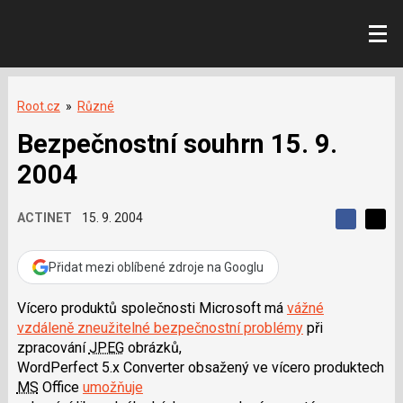
Root.cz
»
Různé
Bezpečnostní souhrn 15. 9.
2004
ACTINET
15. 9. 2004
S
S
S
d
d
d
í
í
Přidat mezi oblíbené zdroje na Googlu
í
l
l
e
e
l
j
j
Vícero produktů společnosti Microsoft má
vážné
t
e
t
vzdáleně zneužitelné bezpečnostní problémy
při
e
e
t
n
n
zpracování
JPEG
obrázků,
a
a
WordPerfect 5.x Converter obsažený ve vícero produktech
F
s
a
í
MS
Office
umožňuje
c
t