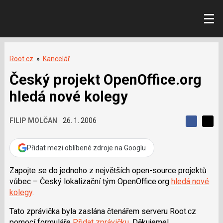
Root.cz
»
Kancelář
Český projekt OpenOffice.org
hledá nové kolegy
FILIP MOLČAN
26. 1. 2006
S
S
S
d
d
d
í
í
Přidat mezi oblíbené zdroje na Googlu
í
l
l
e
e
l
j
j
Zapojte se do jednoho z největších open-source projektů
t
e
t
vůbec – Český lokalizační tým OpenOffice.org
hledá nové
e
e
t
n
n
kolegy
.
a
a
F
s
Tato zprávička byla zaslána čtenářem serveru Root.cz
a
í
c
t
pomocí formuláře
Přidat zprávičku
. Děkujeme!