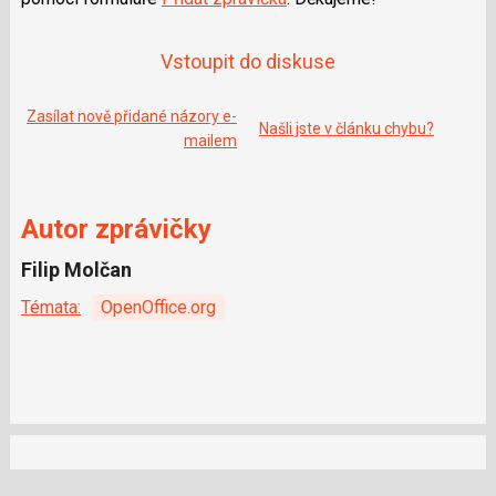
e
i
b
X
o
o
Vstoupit do diskuse
k
u
Zasílat nově přidané názory e-
Našli jste v článku chybu?
mailem
Autor zprávičky
Filip Molčan
Témata:
OpenOffice.org