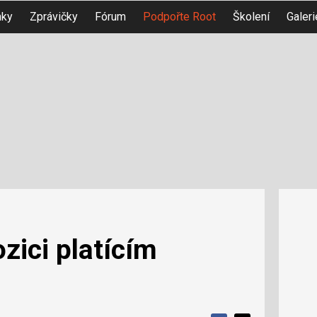
nky
Zprávičky
Fórum
Podpořte Root
Školení
Galeri
zici platícím