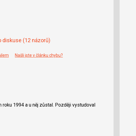
o diskuse
(12 názorů)
ailem
Našli jste v článku chybu?
m roku 1994 a u něj zůstal. Později vystudoval