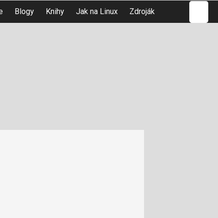
Hledat
e
Blogy
Knihy
Jak na Linux
Zdroják