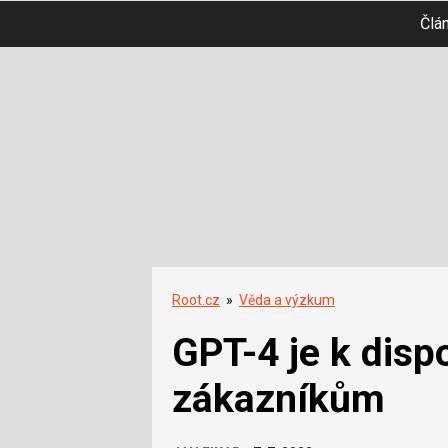
Člá
Root.cz
»
Věda a výzkum
GPT-4 je k dispo
zákazníkům