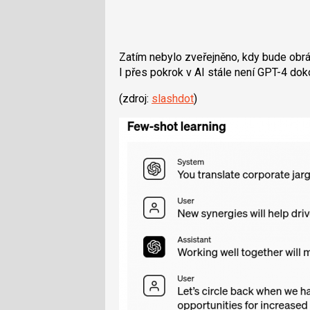
Zatím nebylo zveřejněno, kdy bude obr
I přes pokrok v AI stále není GPT-4 dok
(zdroj:
slashdot
)