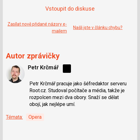
o
o
Vstoupit do diskuse
k
u
Zasílat nově přidané názory e-
Našli jste v článku chybu?
mailem
Autor zprávičky
Petr Krčmář
Sdílejte
na
Petr Krčmář pracuje jako šéfredaktor serveru
síti
Root.cz. Studoval počítače a média, takže je
X
rozpolcen mezi dva obory. Snaží se dělat
obojí, jak nejlépe umí.
Témata:
Opera