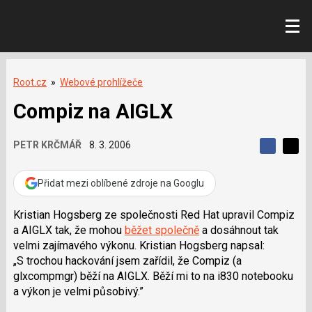
Root.cz
»
Webové prohlížeče
Compiz na AIGLX
PETR KRČMÁŘ
8. 3. 2006
S
S
S
d
d
d
í
í
Přidat mezi oblíbené zdroje na Googlu
í
l
l
e
e
l
j
j
Kristian Hogsberg ze společnosti Red Hat upravil Compiz
t
e
t
a AIGLX tak, že mohou
běžet společně
a dosáhnout tak
e
e
t
n
n
velmi zajímavého výkonu. Kristian Hogsberg napsal:
a
a
„S trochou hackování jsem zařídil, že Compiz (a
F
s
a
í
glxcompmgr) běží na AIGLX. Běží mi to na i830 notebooku
c
t
a výkon je velmi působivý.”
e
i
b
X