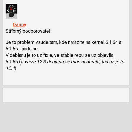
nový
pro
názor.
předchozí
K
nový
navigaci
Danny
názor
lze
Stříbrný podporovatel
použít
i
Je to problem vsude tam, kde narazite na kernel 6.1.64 a
klávesy
6.1.65... jinde ne.
N
V debianu je to uz fixle, ve stable repu se uz objevila
pro
6.1.66 (
a verze 12.3 debianu se moc neohrala, ted uz je to
následující
12.4
)
a
P
pro
předchozí
nový
názor