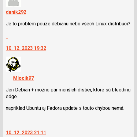
danik292
Je to problém pouze debianu nebo všech Linux distribucí?
Skok
na
10. 12. 2023 19:32
další
nový
názor.
K
navigaci
Mlocik97
lze
použít
Jen Debian + možno pár menších distier, ktoré sú bleeding
i
edge....
klávesy
napríklad Ubuntu aj Fedora update s touto chybou nemá.
N
pro
Skok
následující
na
a
10. 12. 2023 21:11
další
P