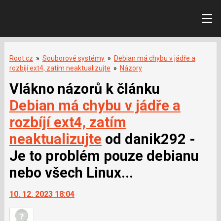
Root.cz
»
Souborové systémy
»
Debian má chybu v jádře a
rozbíjí ext4, zatím neaktualizujte
»
Názory
Vlákno názorů k článku
Debian má chybu v jádře a
rozbíjí ext4, zatím
neaktualizujte
od danik292 -
Je to problém pouze debianu
nebo všech Linux...
10. 12. 2023 18:04