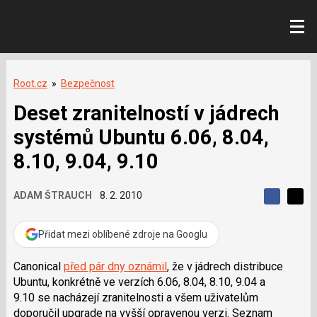
Root.cz
»
Bezpečnost
Deset zranitelností v jádrech
systémů Ubuntu 6.06, 8.04,
8.10, 9.04, 9.10
ADAM ŠTRAUCH
8. 2. 2010
S
S
S
d
d
d
í
í
Přidat mezi oblíbené zdroje na Googlu
í
l
l
e
e
l
j
j
Canonical
před pár dny oznámil
, že v jádrech distribuce
t
e
t
Ubuntu, konkrétně ve verzích 6.06, 8.04, 8.10, 9.04 a
e
e
t
n
n
9.10 se nacházejí zranitelnosti a všem uživatelům
a
a
doporučil upgrade na vyšší opravenou verzi. Seznam
F
s