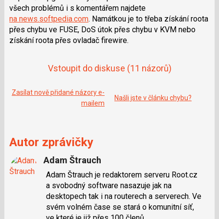
a
í
všech problémů i s komentářem najdete
c
t
na news.softpedia.com
. Namátkou je to třeba získání roota
e
i
b
X
přes chybu ve FUSE, DoS útok přes chybu v KVM nebo
o
získání roota přes ovladač firewire.
o
k
u
Vstoupit do diskuse
(11 názorů)
Zasílat nově přidané názory e-
Našli jste v článku chybu?
mailem
Autor zprávičky
Adam Štrauch
Adam Štrauch je redaktorem serveru Root.cz
a svobodný software nasazuje jak na
desktopech tak i na routerech a serverech. Ve
svém volném čase se stará o komunitní síť,
ve které je již přes 100 členů.