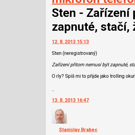
Sten - Zařízení
zapnuté, stačí, 
12. 8. 2013 15:13
Sten
(neregistrovaný)
Zařízení přitom nemusí být zapnuté, sta
O rly? Spíš mi to přijde jako trolling ok
Skok
na
13. 8. 2013 16:47
další
nový
názor.
K
navigaci
Stanislav Brabec
lze