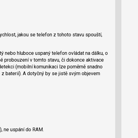
chlost, jakou se telefon z tohoto stavu spouští,
tý nebo hluboce uspaný telefon ovládat na dálku, o
né probouzení v tomto stavu, či dokonce aktivace
o detekci (mobilní komunikaci lze poměrně snadno
e z baterií). A dotyčný by se jistě svým objevem
k), ne uspání do RAM.