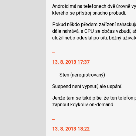
použít
Android má na telefonech dvě úrovně vy
i
kterého se přístroj snadno probudí.
klávesy
Pokud někdo předem zařízení nahackuje
N
dále nahrává, a CPU se občas vzbudí, 
pro
uložil nebo odeslal po síti, běžný uživa
následující
a
Skok
P
na
pro
13. 8. 2013 17:37
další
předchozí
nový
nový
Sten
(neregistrovaný)
názor.
názor
K
Suspend není vypnutí, ale uspání.
navigaci
lze
Jenže tam se také píše, že ten telefon 
použít
zapnout kdykoliv on-demand.
i
klávesy
Skok
N
na
13. 8. 2013 18:22
pro
další
následující
nový