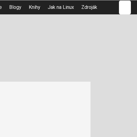
Hledat
e
Blogy
Knihy
Jak na Linux
Zdroják