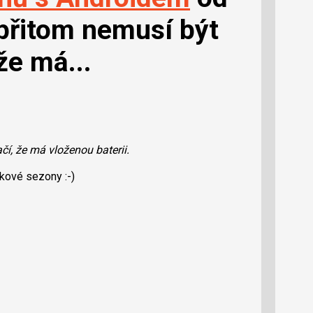
 přitom nemusí být
že má...
čí, že má vloženou baterii.
urkové sezony :-)