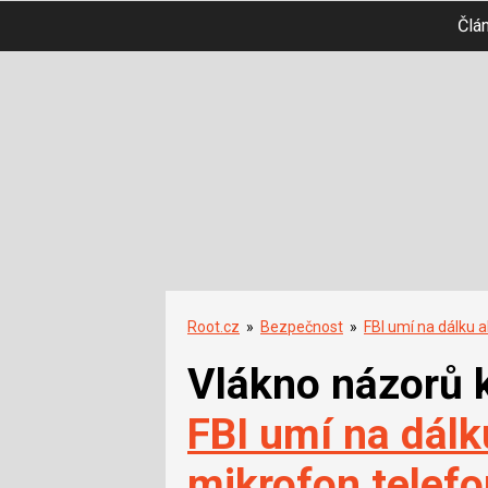
Člá
Root.cz
»
Bezpečnost
»
FBI umí na dálku 
Vlákno názorů 
FBI umí na dálk
mikrofon telef