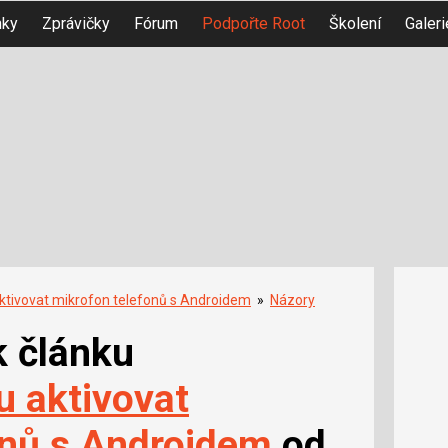
nky
Zprávičky
Fórum
Podpořte Root
Školení
Galeri
aktivovat mikrofon telefonů s Androidem
»
Názory
k článku
u aktivovat
onů s Androidem
od