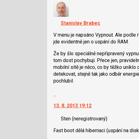
a
názor.
P
K
pro
navigaci
Stanislav Brabec
předchozí
lze
nový
použít
V menu je napsáno Vypnout. Ale podle ry
názor
i
jde evidentně jen o uspání do RAM.
klávesy
Že by šlo speciálně nepřipravený vypnu
N
tom dost pochybuji. Přece jen, pravidel
pro
mobilní sítě je něco, co by těžko unikl
následující
detekovat, stejně tak jako odběr energi
a
pochlubil.
P
pro
Skok
předchozí
na
nový
13. 8. 2013 19:12
další
názor
nový
Sten
(neregistrovaný)
názor.
K
Fast boot dělá hibernaci (uspání na dis
navigaci