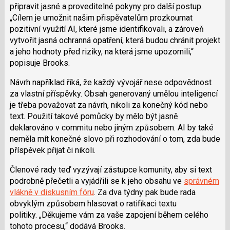
připravit jasné a proveditelné pokyny pro další postup.
Cílem je umožnit našim přispěvatelům prozkoumat
pozitivní využití AI, které jsme identifikovali, a zároveň
vytvořit jasná ochranná opatření, která budou chránit projekt
a jeho hodnoty před riziky, na která jsme upozornili,
popisuje Brooks.
Návrh například říká, že každý vývojář nese odpovědnost
za vlastní příspěvky. Obsah generovaný umělou inteligencí
je třeba považovat za návrh, nikoli za konečný kód nebo
text. Použití takové pomůcky by mělo být jasně
deklarováno v commitu nebo jiným způsobem. AI by také
neměla mít konečné slovo při rozhodování o tom, zda bude
příspěvek přijat či nikoli.
Členové rady teď vyzývají zástupce komunity, aby si text
podrobně přečetli a vyjádřili se k jeho obsahu ve
správném
vlákně v diskusním fóru
. Za dva týdny pak bude rada
obvyklým způsobem hlasovat o ratifikaci textu
politiky.
Děkujeme vám za vaše zapojení během celého
tohoto procesu,
dodává Brooks.