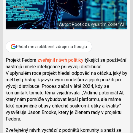
a
í
c
t
e
i
b
X
o
Autor: Root.cz s využitím Zoner AI
o
k
u
Přidat mezi oblíbené zdroje na Googlu
Projekt Fedora
zveřejnil návrh politiky
týkající se používání
nástrojů umělé inteligence při vývoji distribuce.
V uplynulém roce projekt hledal odpověď na otázku, jaký by
měl být přístup k jazykovým modelům a jejich použití při
vývoji distribuce. Proces začal v létě 2024, kdy se
komunita k tomuto téma vyjadřovala.
Vidíme potenciál AI,
který nám pomůže vybudovat lepší platformu, ale máme
také oprávněné obavy ohledně soukromí, etiky a kvality,
vysvětluje
Jason Brooks
, který je členem rady v projektu
Fedora.
Zveřejněný návrh vychází z podnětů komunity a snaží se