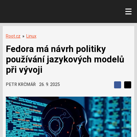
Root.cz
»
Linux
Fedora má návrh politiky
používání jazykových modelů
při vývoji
PETR KRČMÁŘ
26. 9. 2025
S
S
S
d
d
d
í
í
í
l
l
e
e
l
j
j
t
e
t
e
e
t
n
n
a
a
F
s