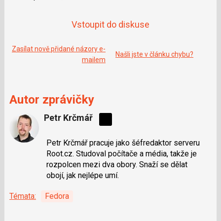
Vstoupit do diskuse
Zasílat nově přidané názory e-
Našli jste v článku chybu?
mailem
Autor zprávičky
Petr Krčmář
Sdílejte
na
Petr Krčmář pracuje jako šéfredaktor serveru
síti
Root.cz. Studoval počítače a média, takže je
X
rozpolcen mezi dva obory. Snaží se dělat
obojí, jak nejlépe umí.
Témata:
Fedora