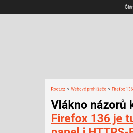
Člá
Root.cz
»
Webové prohlížeče
»
Firefox 136
Vlákno názorů 
Firefox 136 je t
panel i HTTPS-F