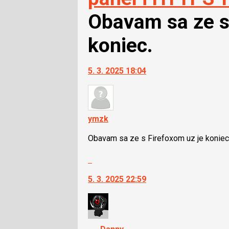
Obavam sa ze s
koniec.
5. 3. 2025 18:04
ymzk
Obavam sa ze s Firefoxom uz je koniec
Skok
na
5. 3. 2025 22:59
další
nový
názor.
K
navigaci