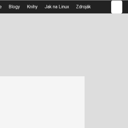
Hledat
e
Blogy
Knihy
Jak na Linux
Zdroják