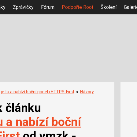
nky
Zprávičky
Fórum
Podpořte Root
Školení
Galeri
 je tu a nabízí boční panel i HTTPS-First
»
Názory
k článku
u a nabízí boční
irst
od ymzk -